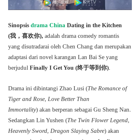
Sinopsis
drama China
Dating in the Kitchen
(我，喜欢你),
adalah drama comedy romantis
yang disutradarai oleh Chen Chang dan merupakan
adaptasi dari novel karangan Lan Bai Se yang
berjudul
Finally I Get You (终于等到你)
.
Drama ini dibintangi Zhao Lusi (
The Romance of
Tiger and Rose, Love Better Than
Immortality
)
akan berperan sebagai Gu Sheng Nan.
Sedangkan Lin Yushen (
The Twin Flower Legend,
Heavenly Sword, Dragon Slaying Sabre
) akan