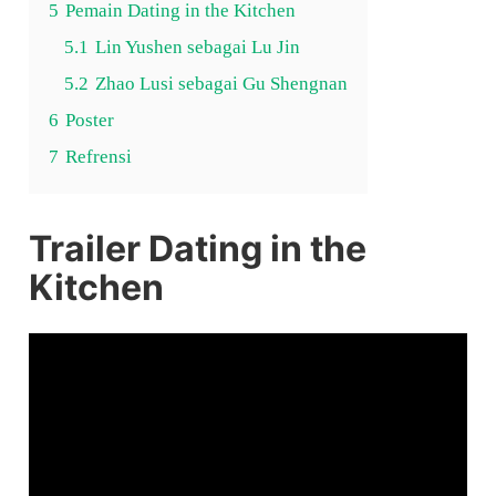
5
Pemain Dating in the Kitchen
5.1
Lin Yushen sebagai Lu Jin
5.2
Zhao Lusi sebagai Gu Shengnan
6
Poster
7
Refrensi
Trailer Dating in the
Kitchen