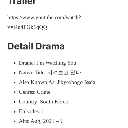
Trailer
https://www.youtube.com/watch?
v=j4u4FGk1qQQ
Detail Drama
Drama: I’m Watching You
Native Title: 지켜보고 있다
Also Known As: Jikyeobogo Issda
Genres: Crime
Country: South Korea
Episodes: 1
Airs: Aug, 2021 – ?