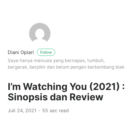
Diani Opiari
Follow
Saya hanya manusia yang bernapas, tumbuh,
bergerak, berpikir dan belum pengen berkembang biak
I’m Watching You (2021) :
Sinopsis dan Review
Juli 24, 2021
55 sec read