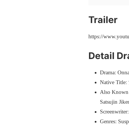
Trailer
https://www.you
Detail D
Drama: Onna 
Native 
Also Known 
Satsujin Jik
Screenwriter
Genres: Sus