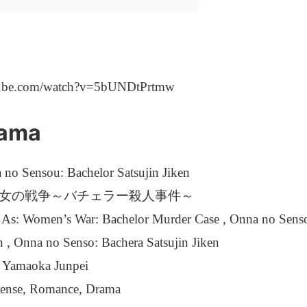
tube.com/watch?v=5bUNDtPrtmw
rama
no Sensou: Bachelor Satsujin Jiken
Title: 女の戦争～バチェラー殺人事件～
As: Women’s War: Bachelor Murder Case , Onna no Senso
en , Onna no Senso: Bachera Satsujin Jiken
: Yamaoka Junpei
pense, Romance, Drama