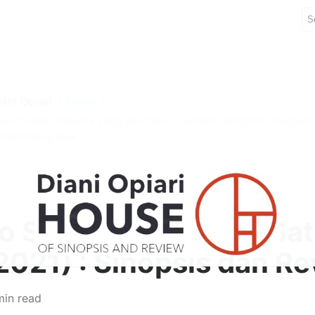
iani Opiari
Follow
aya hanya manusia yang bernapas, tumbuh, bergerak, berpiki
erkembang biak
o Sensou: Bachelor Sat
2021) : Sinopsis dan R
min read