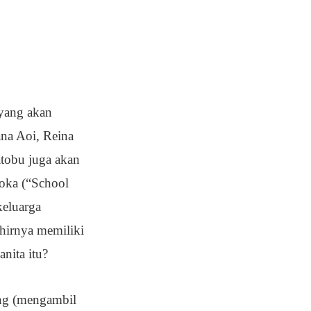
 yang akan
ana Aoi, Reina
atobu juga akan
aoka (“School
keluarga
hirnya memiliki
anita itu?
ang (mengambil