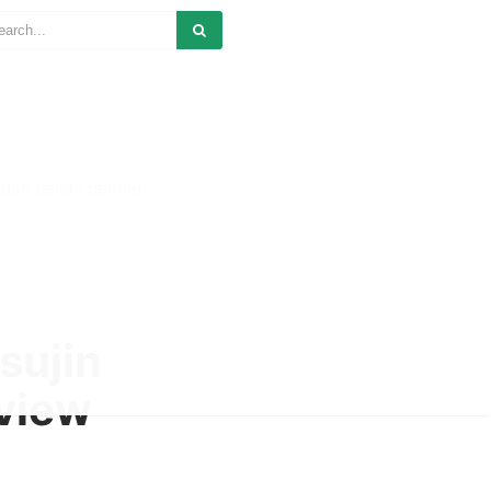
r dan belum pengen
sujin
eview