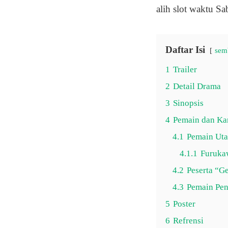
alih slot waktu S
Daftar Isi
sem
1
Trailer
2
Detail Drama
3
Sinopsis
4
Pemain dan Ka
4.1
Pemain Ut
4.1.1
Furuka
4.2
Peserta “G
4.3
Pemain Pe
5
Poster
6
Refrensi