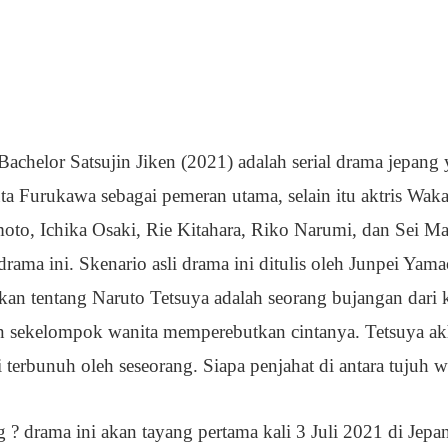
achelor Satsujin Jiken (2021) adalah serial drama jepang
uta Furukawa sebagai pemeran utama, selain itu aktris Wak
moto, Ichika Osaki, Rie Kitahara, Riko Narumi, dan Sei M
rama ini. Skenario asli drama ini ditulis oleh Junpei Yam
akan tentang Naruto Tetsuya adalah seorang bujangan dari 
 sekelompok wanita memperebutkan cintanya. Tetsuya ak
pi terbunuh oleh seseorang. Siapa penjahat di antara tujuh w
 ? drama ini akan tayang pertama kali 3 Juli 2021 di Jep