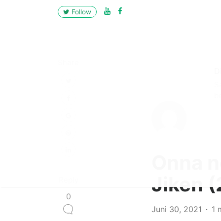
Follow
Share
D
S
b
Onna n
Jiken (
Reply
0
Juni 30, 2021
1 