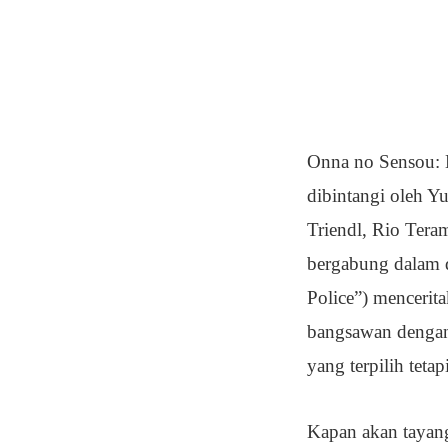
Onna no Sensou: B
dibintangi oleh Y
Triendl, Rio Tera
bergabung dalam d
Police”) mencerit
bangsawan dengan
yang terpilih teta
Kapan akan tayang