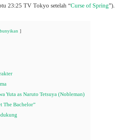
abtu 23:25 TV Tokyo setelah “
Curse of Spring
”).
bunyikan
rakter
ama
wa Yuta as Naruto Tetsuya (Nobleman)
et The Bachelor”
ndukung