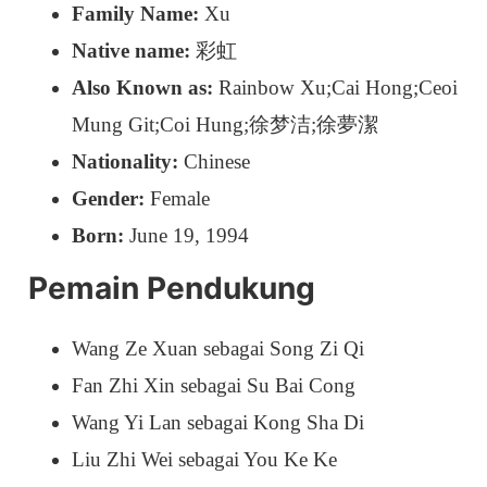
Family Name:
Xu
Native name:
彩虹
Also Known as:
Rainbow Xu;Cai Hong;Ceoi
Mung Git;Coi Hung;徐梦洁;徐夢潔
Nationality:
Chinese
Gender:
Female
Born:
June 19, 1994
Pemain Pendukung
Wang Ze Xuan sebagai Song Zi Qi
Fan Zhi Xin sebagai Su Bai Cong
Wang Yi Lan sebagai Kong Sha Di
Liu Zhi Wei sebagai You Ke Ke