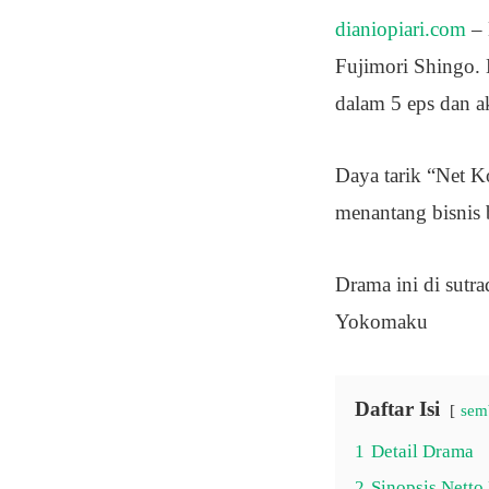
dianiopiari.com
– 
Fujimori Shingo. 
dalam 5 eps dan a
Daya tarik “Net K
menantang bisnis b
Drama ini di sutr
Yokomaku
Daftar Isi
sem
1
Detail Drama
2
Sinopsis Nett