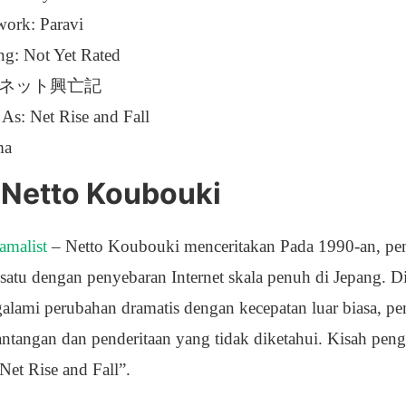
work: Paravi
ng: Not Yet Rated
tle: ネット興亡記
s: Net Rise and Fall
ma
 Netto Koubouki
amalist
– Netto Koubouki menceritakan Pada 1990-an, pe
satu dengan penyebaran Internet skala penuh di Jepang. Di
lami perubahan dramatis dengan kecepatan luar biasa, p
antangan dan penderitaan yang tidak diketahui. Kisah peng
Net Rise and Fall”.