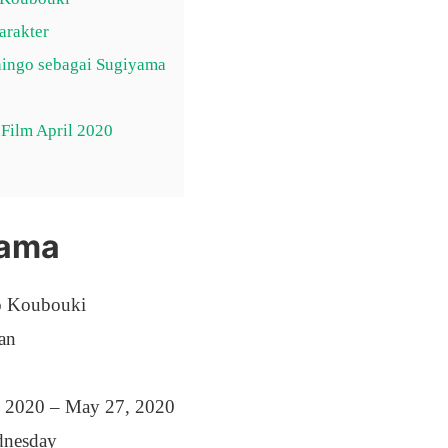
arakter
hingo sebagai Sugiyama
 Film April 2020
rama
o Koubouki
an
, 2020 – May 27, 2020
dnesday