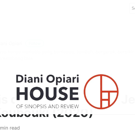
iani Opiari
Follow
aya hanya manusia yang bernapas, tumbuh, bergerak, berpiki
erkembang biak
is dan Review Drama J
Koubouki (2020)
 min read