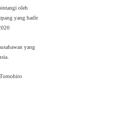
intangi oleh
Jepang yang hadir
 2020
rausahawan yang
usia.
h Tomohiro