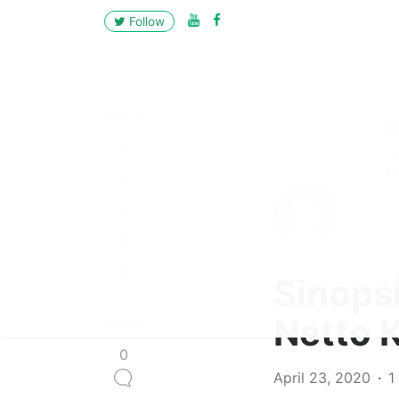
Follow
Share
D
S
b
Sinops
Netto 
Reply
0
April 23, 2020
1