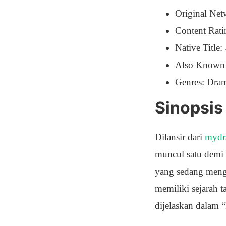
Original Net
Content Rati
Native Ti
Also Known A
Genres: Dra
Sinopsis
Dilansir dari
mydr
muncul satu demi 
yang sedang menga
memiliki sejarah t
dijelaskan dalam “