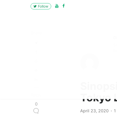
Follow
Share
D
S
b
Sinops
Tokyo 
Reply
0
April 23, 2020
1