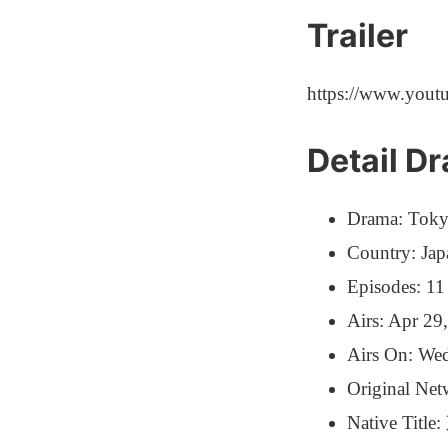
Trailer
https://www.you
Detail D
Drama: Toky
Country: Jap
Episodes: 11
Airs: Apr 29
Airs On: We
Original Ne
Native T