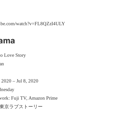
tube.com/watch?v=FL8QZzI4ULY
rama
o Love Story
an
, 2020 – Jul 8, 2020
dnesday
twork: Fuji TV, Amazon Prime
itle: 東京ラブストーリー