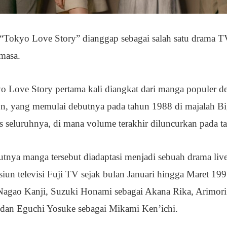
“Tokyo Love Story” dianggap sebagai salah satu drama 
 masa.
yo Love Story pertama kali diangkat dari manga populer d
, yang memulai debutnya pada tahun 1988 di majalah Big
lis seluruhnya, di mana volume terakhir diluncurkan pada t
tnya manga tersebut diadaptasi menjadi sebuah drama live
siun televisi Fuji TV sejak bulan Januari hingga Maret 199
Nagao Kanji, Suzuki Honami sebagai Akana Rika, Arimori
 dan Eguchi Yosuke sebagai Mikami Ken’ichi.