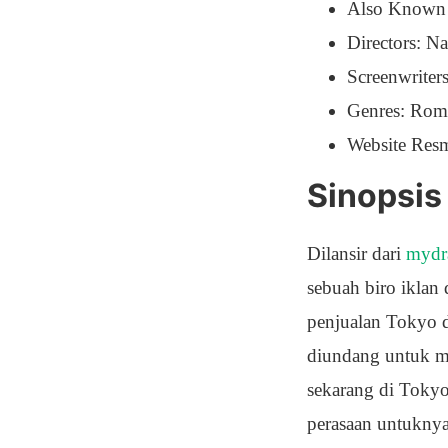
Also Known 
Directors: N
Screenwriter
Genres: Rom
Website Res
Sinopsis
Dilansir dari
mydr
sebuah biro iklan
penjualan Tokyo d
diundang untuk mi
sekarang di Tokyo
perasaan untuknya