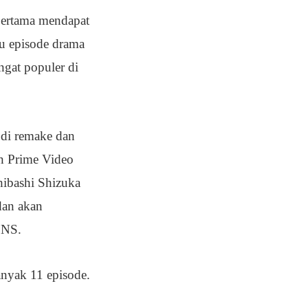
pertama mendapat
tu episode drama
ngat populer di
 di remake dan
n Prime Video
hibashi Shizuka
dan akan
SNS.
anyak 11 episode.