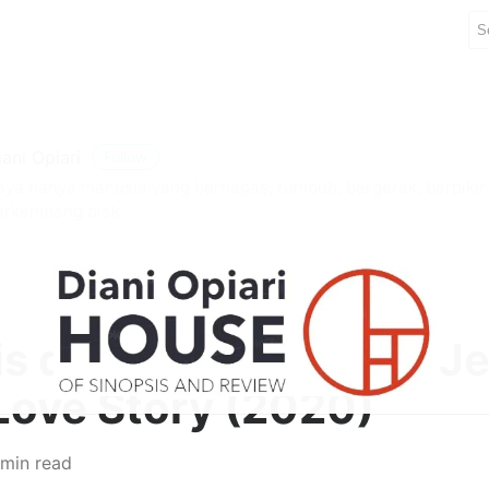
iani Opiari
Follow
aya hanya manusia yang bernapas, tumbuh, bergerak, berpiki
erkembang biak
is dan Review Drama J
Love Story (2020)
 min read