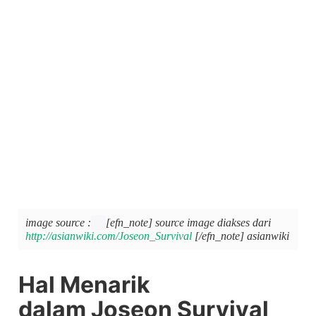
image source :
[efn_note] source image diakses dari
http://asianwiki.com/Joseon_Surviva
l
[/efn_note] asianwiki
Hal Menarik
dalam Joseon Survival