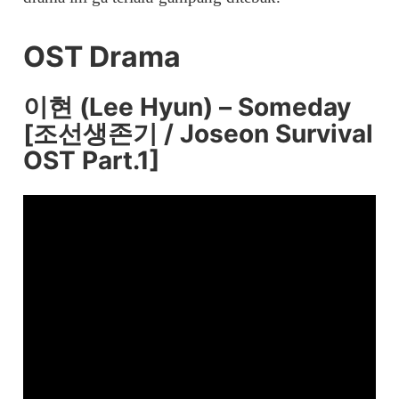
OST Drama
이현 (Lee Hyun) – Someday
[조선생존기 / Joseon Survival
OST Part.1]