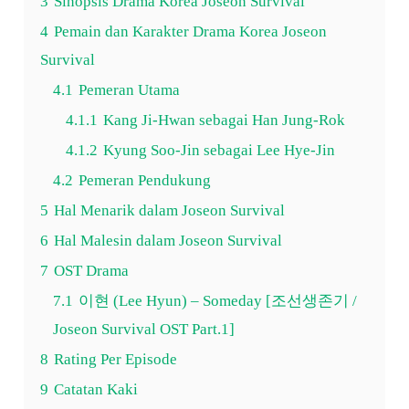
3
Sinopsis Drama Korea Joseon Survival
4
Pemain dan Karakter Drama Korea Joseon
Survival
4.1
Pemeran Utama
4.1.1
Kang Ji-Hwan sebagai Han Jung-Rok
4.1.2
Kyung Soo-Jin sebagai Lee Hye-Jin
4.2
Pemeran Pendukung
5
Hal Menarik dalam Joseon Survival
6
Hal Malesin dalam Joseon Survival
7
OST Drama
7.1
이현 (Lee Hyun) – Someday [조선생존기 /
Joseon Survival OST Part.1]
8
Rating Per Episode
9
Catatan Kaki