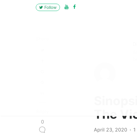
Follow
Share
D
S
b
Sinops
The Vi
Reply
0
April 23, 2020
1