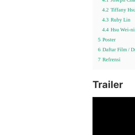
4.2
Tiffany Hs
4.3
Ruby Lin
4.4
Hsu Wei-n
5
Poster
6
Daftar Film / 
7
Refrensi
Trailer