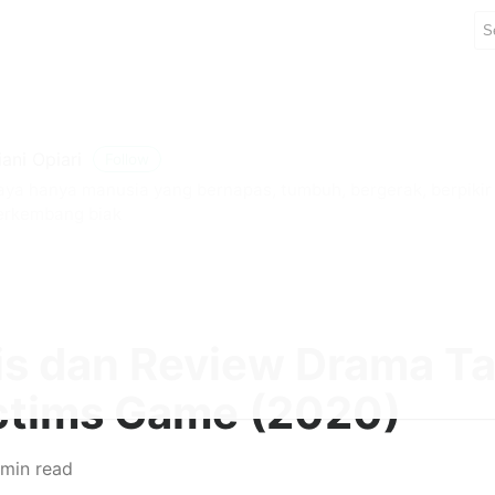
iani Opiari
Follow
aya hanya manusia yang bernapas, tumbuh, bergerak, berpiki
erkembang biak
is dan Review Drama T
ctims Game (2020)
 min read