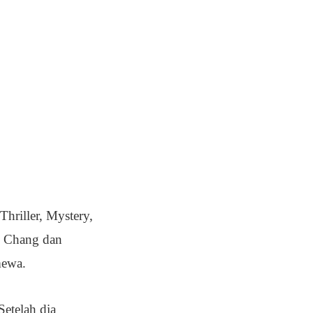
hriller, Mystery,
ph Chang dan
mewa.
Setelah dia