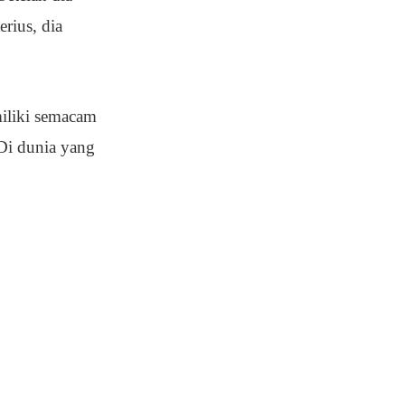
ius, dia
miliki semacam
“Di dunia yang