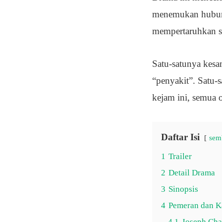
menemukan hubung
mempertaruhkan se
Satu-satunya kesa
“penyakit”. Satu-s
kejam ini, semua 
Daftar Isi
sem
1
Trailer
2
Detail Drama
3
Sinopsis
4
Pemeran dan K
4.1
Joseph Ch