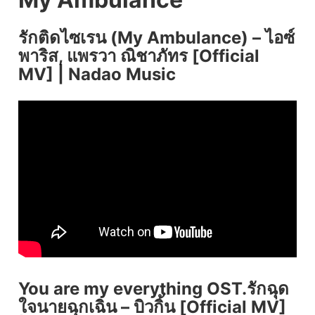
รักติดไซเรน (My Ambulance) – ไอซ์
พาริส, แพรวา ณิชาภัทร [Official
MV] | Nadao Music
You are my everything OST.รักฉุด
ใจนายฉุกเฉิน – บิวกิ้น [Official MV]