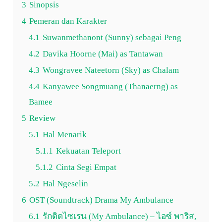
3
Sinopsis
4
Pemeran dan Karakter
4.1
Suwanmethanont (Sunny) sebagai Peng
4.2
Davika Hoorne (Mai) as Tantawan
4.3
Wongravee Nateetorn (Sky) as Chalam
4.4
Kanyawee Songmuang (Thanaerng) as
Bamee
5
Review
5.1
Hal Menarik
5.1.1
Kekuatan Teleport
5.1.2
Cinta Segi Empat
5.2
Hal Ngeselin
6
OST (Soundtrack) Drama My Ambulance
6.1
รักติดไซเรน (My Ambulance) – ไอซ์ พาริส,