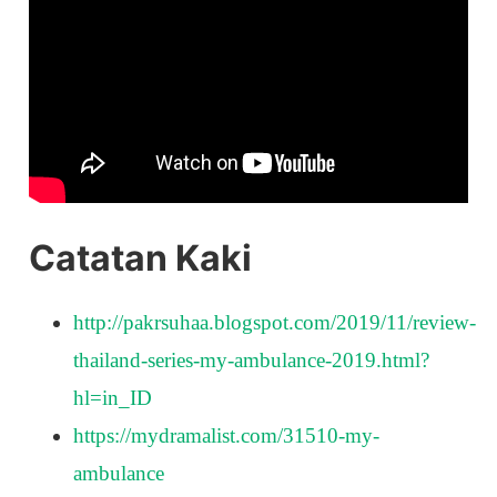
Catatan Kaki
http://pakrsuhaa.blogspot.com/2019/11/review-
thailand-series-my-ambulance-2019.html?
hl=in_ID
https://mydramalist.com/31510-my-
ambulance