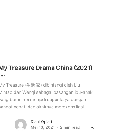
My Treasure Drama China (2021)
:…
My Treasure (生活 家) dibintangi oleh Liu
Mintao dan Wenqi sebagai pasangan ibu-anak
yang bermimpi menjadi super kaya dengan
sangat cepat, dan akhirnya merekonsiliasi...
Diani Opiari
Mei 13, 2021
2 min read