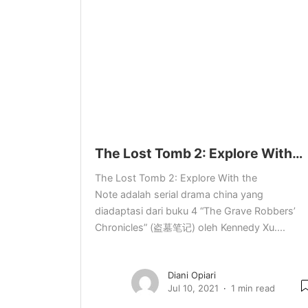
The Lost Tomb 2: Explore With…
The Lost Tomb 2: Explore With the
Note adalah serial drama china yang
diadaptasi dari buku 4 “The Grave Robbers’
Chronicles” (盗墓笔记) oleh Kennedy Xu....
Diani Opiari
Jul 10, 2021
1 min read