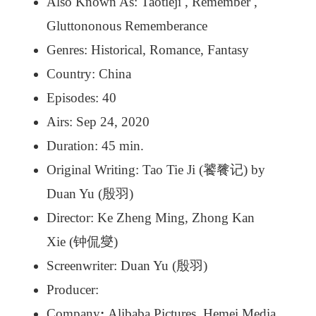
Also Known As: Taotieji , Remember ,
Gluttononous Rememberance
Genres: Historical, Romance, Fantasy
Country: China
Episodes: 40
Airs: Sep 24, 2020
Duration: 45 min.
Original Writing: Tao Tie Ji (饕餮记) by
Duan Yu (殷羽)
Director: Ke Zheng Ming, Zhong Kan
Xie (钟侃燮)
Screenwriter: Duan Yu (殷羽)
Producer:
Company
:
Alibaba Pictures, Hemei Media,