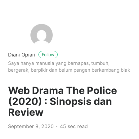
Diani Opiari
Follow
Saya hanya manusia yang bernapas, tumbuh,
bergerak, berpikir dan belum pengen berkembang biak
Web Drama The Police
(2020) : Sinopsis dan
Review
September 8, 2020
45 sec read