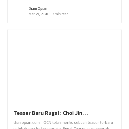
Diani Opiari
Mar 29, 2020
2 min read
Teaser Baru Rugal : Choi Jin…
dianiopiari.com – OCN telah merilis sebuah teaser terbaru
untuk drama terkini mereka, Rugal. Teaser ini menyoroti