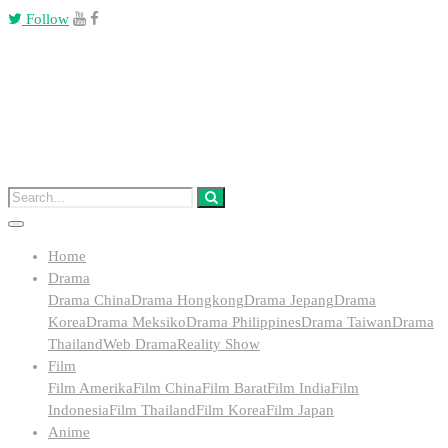
Follow
Home
Drama
Drama China
Drama Hongkong
Drama Jepang
Drama
Korea
Drama Meksiko
Drama Philippines
Drama Taiwan
Drama
Thailand
Web Drama
Reality Show
Film
Film Amerika
Film China
Film Barat
Film India
Film
Indonesia
Film Thailand
Film Korea
Film Japan
Anime