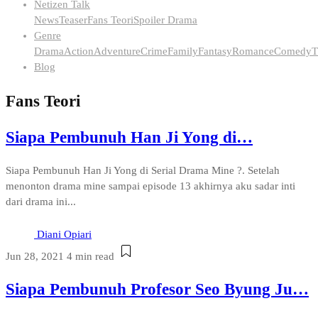
Netizen Talk
News
Teaser
Fans Teori
Spoiler Drama
Genre
Drama
Action
Adventure
Crime
Family
Fantasy
Romance
Comedy
T
Blog
Fans Teori
Siapa Pembunuh Han Ji Yong di…
Siapa Pembunuh Han Ji Yong di Serial Drama Mine ?. Setelah
menonton drama mine sampai episode 13 akhirnya aku sadar inti
dari drama ini...
Diani Opiari
Jun 28, 2021
4 min read
Siapa Pembunuh Profesor Seo Byung Ju…