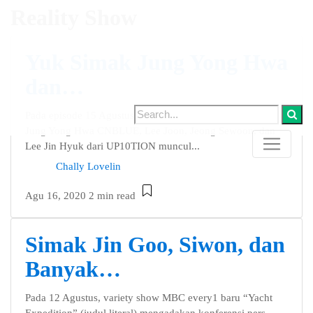
Reality Show
Yuk Simak Jung Yong Hwa
dan…
Pada episode 15 Agustus dari JTBC “Ask Us Anything,”
Jung Yong Hwa CNBLUE, Lee Joon, Jeong Sewoon, dan
Lee Jin Hyuk dari UP10TION muncul...
Chally Lovelin
Agu 16, 2020
2 min read
Simak Jin Goo, Siwon, dan
Banyak…
Pada 12 Agustus, variety show MBC every1 baru “Yacht