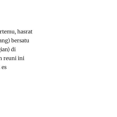
ertemu, hasrat
ang) bersatu
an) di
 reuni ini
 es