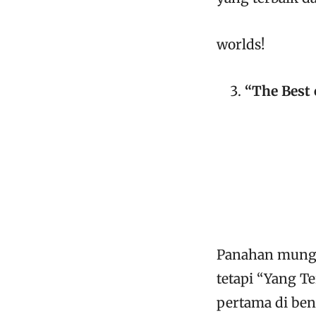
worlds!
“The Best 
Panahan mungk
tetapi “Yang T
pertama di be