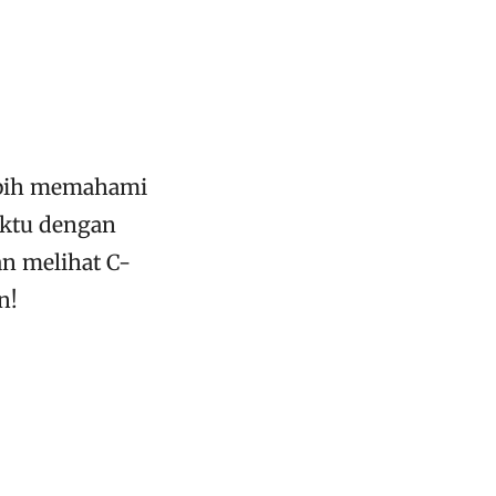
ebih memahami
aktu dengan
an melihat C-
n!