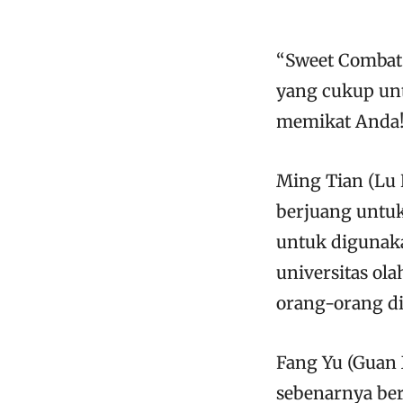
“Sweet Combat”
yang cukup unt
memikat Anda
Ming Tian (Lu 
berjuang untu
untuk digunaka
universitas ol
orang-orang di
Fang Yu (Guan X
sebenarnya ber