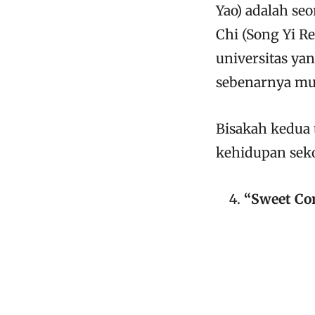
Yao) adalah se
Chi (Song Yi R
universitas ya
sebenarnya mu
Bisakah kedua
kehidupan sek
“Sweet Co