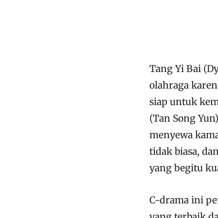
Tang Yi Bai (D
olahraga karen
siap untuk kem
(Tan Song Yun)
menyewa kamar
tidak biasa, d
yang begitu kua
C-drama ini p
yang terbaik da