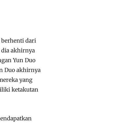
 berhenti dari
 dia akhirnya
engan Yun Duo
un Duo akhirnya
mereka yang
liki ketakutan
mendapatkan