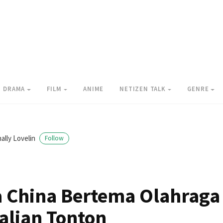
DRAMA
FILM
ANIME
NETIZEN TALK
GENRE
ally Lovelin
Follow
 China Bertema Olahraga
alian Tonton