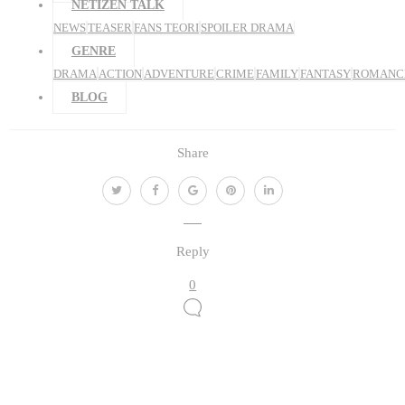
NETIZEN TALK
NEWS
TEASER
FANS TEORI
SPOILER DRAMA
GENRE
DRAMA
ACTION
ADVENTURE
CRIME
FAMILY
FANTASY
ROMANC
BLOG
Share
Reply
0