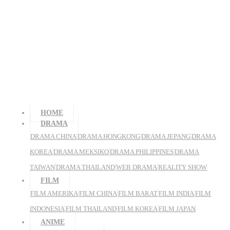
HOME
DRAMA
DRAMA CHINA
DRAMA HONGKONG
DRAMA JEPANG
DRAMA
KOREA
DRAMA MEKSIKO
DRAMA PHILIPPINES
DRAMA
TAIWAN
DRAMA THAILAND
WEB DRAMA
REALITY SHOW
FILM
FILM AMERIKA
FILM CHINA
FILM BARAT
FILM INDIA
FILM
INDONESIA
FILM THAILAND
FILM KOREA
FILM JAPAN
ANIME