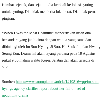
istirahat sejenak, dan sejak itu dia kembali ke lokasi syuting
untuk syuting. Dia tidak menderita luka berat. Dia tidak pernah
pingsan. “
“When I Was the Most Beautiful” menceritakan kisah dua
bersaudara yang jatuh cinta dengan wanita yang sama dan
dibintangi oleh Im Soo Hyang, Ji Soo, Ha Seok Jin, dan Hwang
Seung Eon. Drama ini akan tayang perdana pada 19 Agustus
pukul 9:30 malam waktu Korea Selatan dan akan tersedia di
Viki.
Sumber:
https://www.soompi.com/article/1419816wpp/im-soo-
hyangs-agency-clarifies-report-about-her-fall-on-set-of-
upcoming-drama