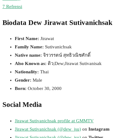
7
Refrensi
Biodata Dew Jirawat Sutivanichsak
First Name:
Jirawat
Family Name:
Sutivanichsak
Native name:
จิรวรรตน์ สุทธิวณิชศักดิ์
Also Known as:
ดิว;Dew;Jirawat Sutivanisak
Nationality:
Thai
Gender:
Male
Born:
October 30, 2000
Social Media
Jirawat Sutivanichsak profile at GMMTV
Jirawat Sutivanichsak (@dew_jsu)
on
Instagram
Jirawat Sutivanichsak (@dew_jsu)
on
Twitter