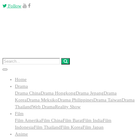
Follow
Home
Drama
Drama China
Drama Hongkong
Drama Jepang
Drama
Korea
Drama Meksiko
Drama Philippines
Drama Taiwan
Drama
Thailand
Web Drama
Reality Show
Film
Film Amerika
Film China
Film Barat
Film India
Film
Indonesia
Film Thailand
Film Korea
Film Japan
Anime