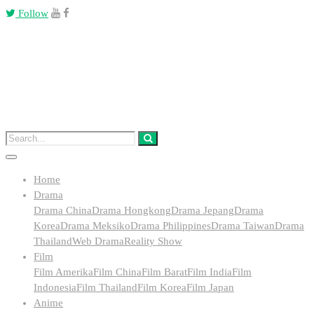
Follow
Home
Drama
Drama China
Drama Hongkong
Drama Jepang
Drama
Korea
Drama Meksiko
Drama Philippines
Drama Taiwan
Drama
Thailand
Web Drama
Reality Show
Film
Film Amerika
Film China
Film Barat
Film India
Film
Indonesia
Film Thailand
Film Korea
Film Japan
Anime