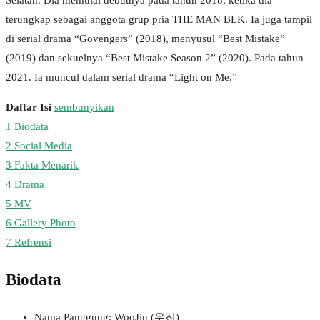
Selatan. Dia memulai debutnya pada tahun 2018, ketika dia
terungkap sebagai anggota grup pria THE MAN BLK. Ia juga tampil
di serial drama “Govengers” (2018), menyusul “Best Mistake”
(2019) dan sekuelnya “Best Mistake Season 2” (2020). Pada tahun
2021. Ia muncul dalam serial drama “Light on Me.”
Daftar Isi
sembunyikan
1
Biodata
2
Social Media
3
Fakta Menarik
4
Drama
5
MV
6
Gallery Photo
7
Refrensi
Biodata
Nama Panggung: WooJin (우진)