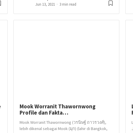
Jun 13, 2021
3 min read
e
Mook Worranit Thawornwong
Profile dan Fakta…
Mook Worranit Thawornwong (วรนิษฐ์ ถาวรวงศ์),
lebih dikenal sebagai Mook (มุก) (lahir di Bangkok,