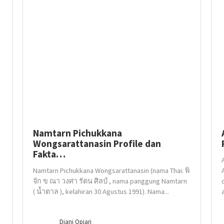
Namtarn Pichukkana
Wongsarattanasin Profile dan
Fakta…
Namtarn Pichukkana Wongsarattanasin (nama Thai: พิ
จัก ข ณา วงศา รัตน ศิลป์ , nama panggung Namtarn
( น้ำตาล ), kelahiran 30 Agustus 1991). Nama...
Diani Opiari