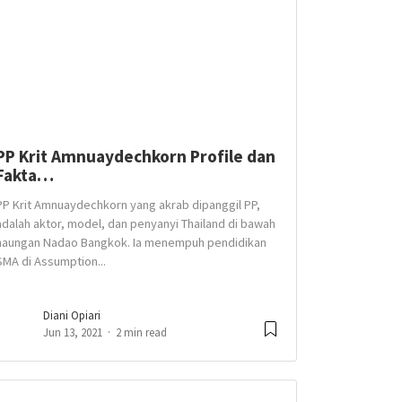
PP Krit Amnuaydechkorn Profile dan
Fakta…
PP Krit Amnuaydechkorn yang akrab dipanggil PP,
adalah aktor, model, dan penyanyi Thailand di bawah
naungan Nadao Bangkok. Ia menempuh pendidikan
SMA di Assumption...
Diani Opiari
Jun 13, 2021
2 min read