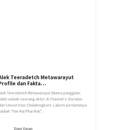
Alek Teeradetch Metawarayut
Profile dan Fakta…
Alek Teeradetch Metawarayut (Nama panggilan:
Alek) adalah seorang aktor di Channel 3. Dia lulus
dari Universitas Chulalongkorn. Lakorn pertamanya
adalah “Pan Rai Phai Ruk”...
Diani Opiari