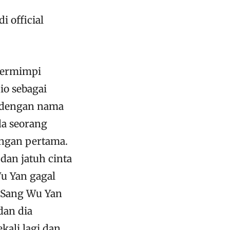
i official
bermimpi
io sebagai
 dengan nama
da seorang
angan pertama.
dan jatuh cinta
u Yan gagal
, Sang Wu Yan
dan dia
kali lagi dan