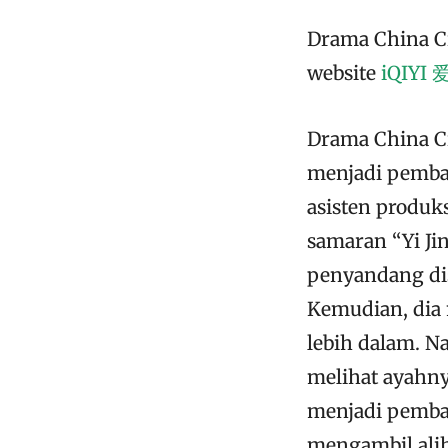
Drama China Cru
website
iQIYI
Drama China C
menjadi pembaw
asisten produ
samaran “Yi Ji
penyandang dis
Kemudian, dia 
lebih dalam. 
melihat ayahny
menjadi pembaw
mengambil alih