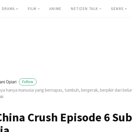
DRAMA
FILM
ANIME
NETIZEN TALK
GENRE
ani Opiari
Follow
ya hanya manusia yang bernapas, tumbuh, bergerak, berpikir dan be
ak
hina Crush Episode 6 Su
ia