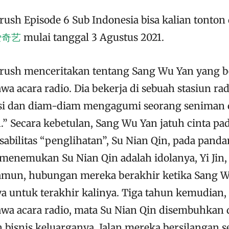
sh Episode 6 Sub Indonesia bisa kalian tonton d
 爱奇艺
mulai tanggal 3 Agustus 2021.
rush menceritakan tentang Sang Wu Yan yang 
a acara radio. Dia bekerja di sebuah stasiun rad
ksi dan diam-diam mengagumi seorang seniman
n.” Secara kebetulan, Sang Wu Yan jatuh cinta pa
abilitas “penglihatan”, Su Nian Qin, pada pand
menemukan Su Nian Qin adalah idolanya, Yi Jin, 
Namun, hubungan mereka berakhir ketika Sang W
a untuk terakhir kalinya. Tiga tahun kemudian
a acara radio, mata Su Nian Qin disembuhkan 
 bisnis keluarganya. Jalan mereka bersilangan se