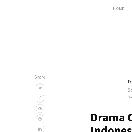
HOME
Share
Di
Sa
bi
Drama C
Indones