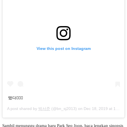
View this post on Instagram
떴다🏃🏻‍♂️
A post shared by
박서준
(@bn_sj2013) on
Dec 18, 2019 at 10:42pm PST
Sambil menunggu drama baru Park Seo Joon, baca lengkap sinopsis