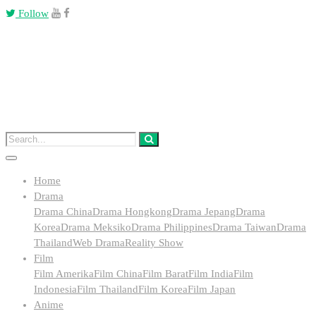
Follow
Home
Drama
Drama China
Drama Hongkong
Drama Jepang
Drama
Korea
Drama Meksiko
Drama Philippines
Drama Taiwan
Drama
Thailand
Web Drama
Reality Show
Film
Film Amerika
Film China
Film Barat
Film India
Film
Indonesia
Film Thailand
Film Korea
Film Japan
Anime