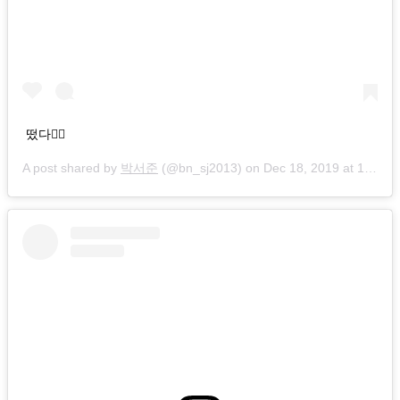
떴다✌🏻
A post shared by
박서준
(@bn_sj2013) on
Dec 18, 2019 at 10:33pm PST