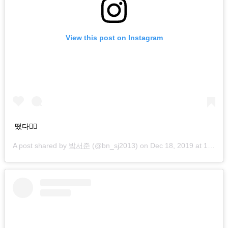
View this post on Instagram
떴다👈🏻
A post shared by
박서준
(@bn_sj2013) on
Dec 18, 2019 at 10:35pm PST