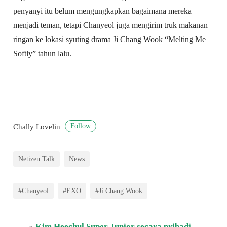
penyanyi itu belum mengungkapkan bagaimana mereka
menjadi teman, tetapi Chanyeol juga mengirim truk makanan
ringan ke lokasi syuting drama Ji Chang Wook “Melting Me
Softly” tahun lalu.
Follow
Chally Lovelin
Netizen Talk
News
#Chanyeol
#EXO
#Ji Chang Wook
«
Kim Heechul Super Junior secara pribadi