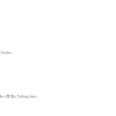
railer...
i (青浼). Falling Into...