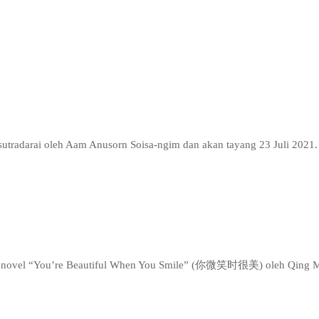
sutradarai oleh Aam Anusorn Soisa-ngim dan akan tayang 23 Juli 2021. T
 dari novel “You’re Beautiful When You Smile” (你微笑时很美) oleh Qing Me