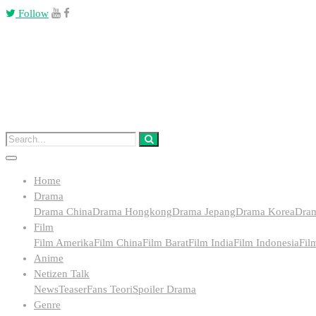
Follow
Home
Drama
Drama China
Drama Hongkong
Drama Jepang
Drama Korea
Dra
Film
Film Amerika
Film China
Film Barat
Film India
Film Indonesia
Fil
Anime
Netizen Talk
News
Teaser
Fans Teori
Spoiler Drama
Genre