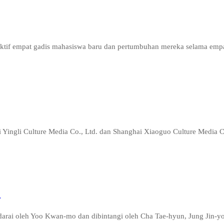
pektif empat gadis mahasiswa baru dan pertumbuhan mereka selama empa
 Yingli Culture Media Co., Ltd. dan Shanghai Xiaoguo Culture Media Co.,
…
adarai oleh Yoo Kwan-mo dan dibintangi oleh Cha Tae-hyun, Jung Jin-you