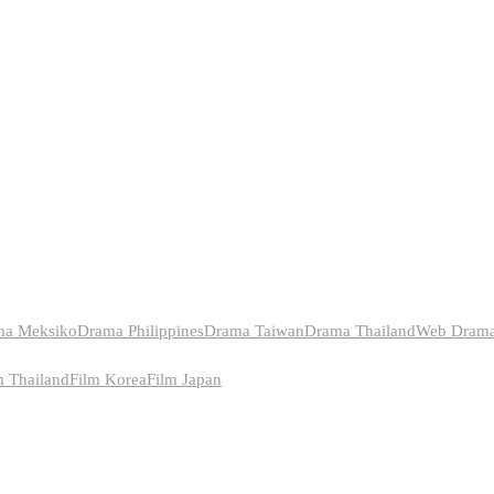
ma Meksiko
Drama Philippines
Drama Taiwan
Drama Thailand
Web Dram
m Thailand
Film Korea
Film Japan