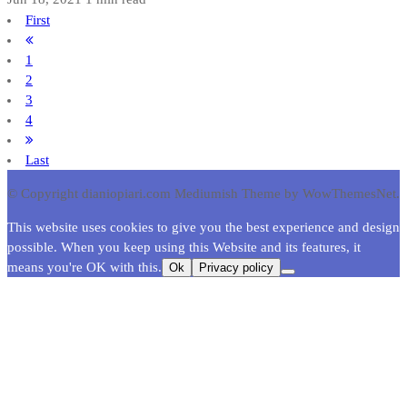
First
1
2
3
4
Last
© Copyright dianiopiari.com
Mediumish Theme by WowThemesNet.
This website uses cookies to give you the best experience and design
possible. When you keep using this Website and its features, it
means you're OK with this.
Ok
Privacy policy