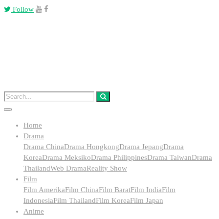
Follow
Home
Drama
Drama China
Drama Hongkong
Drama Jepang
Drama
Korea
Drama Meksiko
Drama Philippines
Drama Taiwan
Drama
Thailand
Web Drama
Reality Show
Film
Film Amerika
Film China
Film Barat
Film India
Film
Indonesia
Film Thailand
Film Korea
Film Japan
Anime