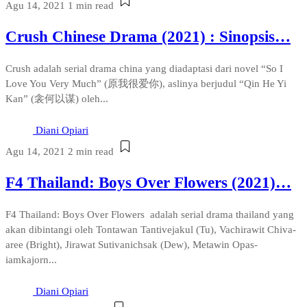
Agu 14, 2021
1 min read
Crush Chinese Drama (2021) : Sinopsis…
Crush adalah serial drama china yang diadaptasi dari novel “So I
Love You Very Much” (原我很爱你), aslinya berjudul “Qin He Yi
Kan” (衾何以谋) oleh...
Diani Opiari
Agu 14, 2021
2 min read
F4 Thailand: Boys Over Flowers (2021)…
F4 Thailand: Boys Over Flowers adalah serial drama thailand yang
akan dibintangi oleh Tontawan Tantivejakul (Tu), Vachirawit Chiva-
aree (Bright), Jirawat Sutivanichsak (Dew), Metawin Opas-
iamkajorn...
Diani Opiari