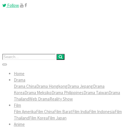
Follow
Home
Drama
Drama China
Drama Hongkong
Drama Jepang
Drama
Korea
Drama Meksiko
Drama Philippines
Drama Taiwan
Drama
Thailand
Web Drama
Reality Show
Film
Film Amerika
Film China
Film Barat
Film India
Film Indonesia
Film
Thailand
Film Korea
Film Japan
Anime