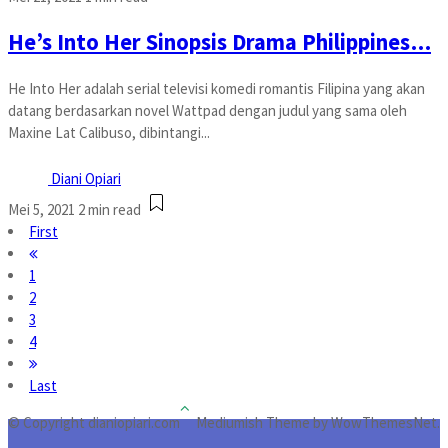
He’s Into Her Sinopsis Drama Philippines…
He Into Her adalah serial televisi komedi romantis Filipina yang akan
datang berdasarkan novel Wattpad dengan judul yang sama oleh
Maxine Lat Calibuso, dibintangi...
Diani Opiari
Mei 5, 2021
2 min read
First
1
2
3
4
Last
© Copyright dianiopiari.com
Mediumish Theme by WowThemesNet.