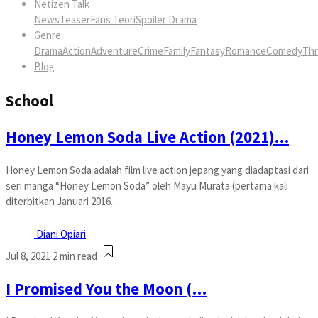
Netizen Talk
News
Teaser
Fans Teori
Spoiler Drama
Genre
Drama
Action
Adventure
Crime
Family
Fantasy
Romance
Comedy
Thri
Blog
School
Honey Lemon Soda Live Action (2021)…
Honey Lemon Soda adalah film live action jepang yang diadaptasi dari
seri manga “Honey Lemon Soda” oleh Mayu Murata (pertama kali
diterbitkan Januari 2016...
Diani Opiari
Jul 8, 2021
2 min read
I Promised You the Moon (…