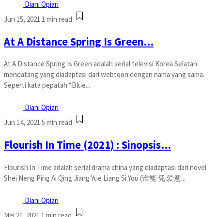
Diani Opiari
Jun 15, 2021
1 min read
At A Distance Spring Is Green…
At A Distance Spring Is Green adalah serial televisi Korea Selatan
mendatang yang diadaptasi dari webtoon dengan nama yang sama.
Seperti kata pepatah “Blue...
Diani Opiari
Jun 14, 2021
5 min read
Flourish In Time (2021) : Sinopsis…
Flourish In Time adalah serial drama china yang diadaptasi dari novel
Shei Neng Ping Ai Qing Jiang Yue Liang Si You (谁能 凭 爱意...
Diani Opiari
Mei 21, 2021
1 min read