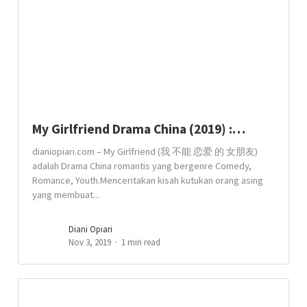
My Girlfriend Drama China (2019) :…
dianiopiari.com – My Girlfriend (我 不能 恋爱 的 女朋友)
adalah Drama China romantis yang bergenre Comedy,
Romance, Youth.Menceritakan kisah kutukan orang asing
yang membuat...
Diani Opiari
Nov 3, 2019
1 min read