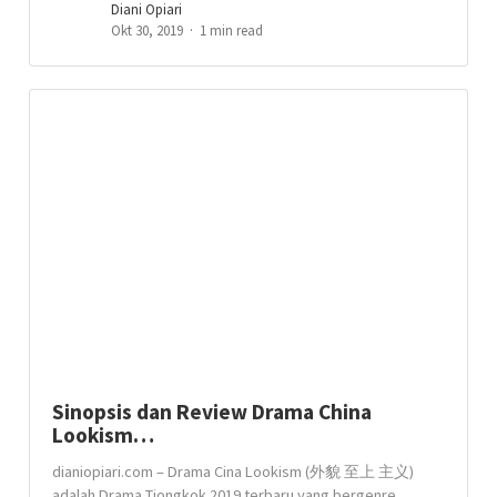
Diani Opiari
Okt 30, 2019
1 min read
Sinopsis dan Review Drama China
Lookism…
dianiopiari.com – Drama Cina Lookism (外貌 至上 主义)
adalah Drama Tiongkok 2019 terbaru yang bergenre