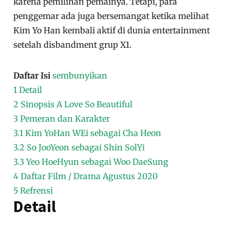
karena pemilihan pemainya. Tetapi, para
penggemar ada juga bersemangat ketika melihat
Kim Yo Han kembali aktif di dunia entertainment
setelah disbandment grup X1.
Daftar Isi
sembunyikan
1
Detail
2
Sinopsis A Love So Beautiful
3
Pemeran dan Karakter
3.1
Kim YoHan WEi sebagai Cha Heon
3.2
So JooYeon sebagai Shin SolYi
3.3
Yeo HoeHyun sebagai Woo DaeSung
4
Daftar Film / Drama Agustus 2020
5
Refrensi
Detail