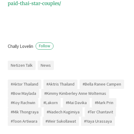
paid-thai-star-couples/
Chally Lovelin
Follow
Netizen Talk
News
#Aktor Thailand
#Aktris Thailand
#Bella Ranee Campen
#Bow Maylada
#Kimmy Kimberley Anne Woltemas
#Koy Rachwin
#Lakorn
#Mai Davika
#Mark Prin
#Mik Thongraya
#Nadech Kugimiya
#Ter Chantavit
#Toon Artiwara
#Weir Sukollawat
#Yaya Urassaya