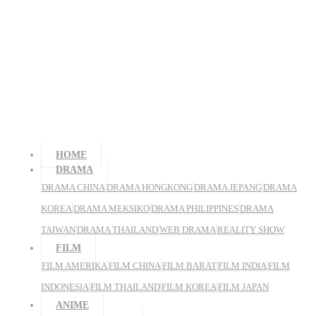
HOME
DRAMA
DRAMA CHINA
DRAMA HONGKONG
DRAMA JEPANG
DRAMA
KOREA
DRAMA MEKSIKO
DRAMA PHILIPPINES
DRAMA
TAIWAN
DRAMA THAILAND
WEB DRAMA
REALITY SHOW
FILM
FILM AMERIKA
FILM CHINA
FILM BARAT
FILM INDIA
FILM
INDONESIA
FILM THAILAND
FILM KOREA
FILM JAPAN
ANIME