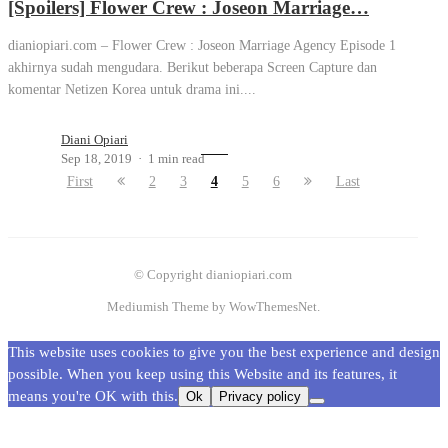
[Spoilers] Flower Crew : Joseon Marriage…
dianiopiari.com – Flower Crew : Joseon Marriage Agency Episode 1
akhirnya sudah mengudara. Berikut beberapa Screen Capture dan
komentar Netizen Korea untuk drama ini....
Diani Opiari
Sep 18, 2019
1 min read
First
2
3
4
5
6
Last
© Copyright dianiopiari.com
Mediumish Theme by WowThemesNet.
This website uses cookies to give you the best experience and design
possible. When you keep using this Website and its features, it
means you're OK with this.
Ok
Privacy policy