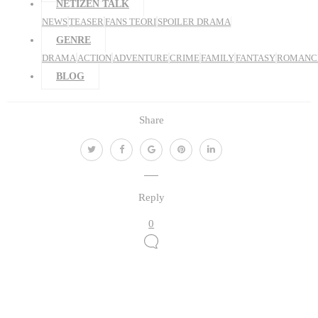
NETIZEN TALK
NEWS
TEASER
FANS TEORI
SPOILER DRAMA
GENRE
DRAMA
ACTION
ADVENTURE
CRIME
FAMILY
FANTASY
ROMANC
BLOG
Share
Reply
0