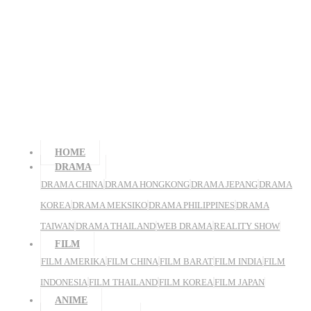
HOME
DRAMA
DRAMA CHINA
DRAMA HONGKONG
DRAMA JEPANG
DRAMA
KOREA
DRAMA MEKSIKO
DRAMA PHILIPPINES
DRAMA
TAIWAN
DRAMA THAILAND
WEB DRAMA
REALITY SHOW
FILM
FILM AMERIKA
FILM CHINA
FILM BARAT
FILM INDIA
FILM
INDONESIA
FILM THAILAND
FILM KOREA
FILM JAPAN
ANIME