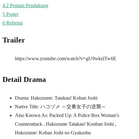
4.2
Pemain Pendukung
5
Poster
6
Refrensi
Trailer
https://www.youtube.com/watch?v=gU9wkzlTw6E
Detail Drama
Drama: Hakozume: Tatakau! Koban Joshi
Native Title: ハコヅメ ～交番女子の逆襲～
Also Known As: Packed Up: A Police Box Woman’s
Counterattack , Hakozume Tatakau! Kouban Joshi ,
Hakozume: Koban Joshi no Gyakushu