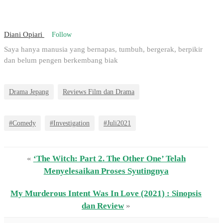
Diani Opiari
Follow
Saya hanya manusia yang bernapas, tumbuh, bergerak, berpikir
dan belum pengen berkembang biak
Drama Jepang
Reviews Film dan Drama
#Comedy
#Investigation
#Juli2021
«
‘The Witch: Part 2. The Other One’ Telah
Menyelesaikan Proses Syutingnya
My Murderous Intent Was In Love (2021) : Sinopsis
dan Review
»