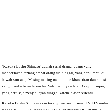
‘Kazoku Boshu Shimasu’ adalah serial drama jepang yang
menceritakan tentang empat orang tua tunggal, yang berkumpul di
bawah satu atap. Masing-masing memiliki ke khawatiran dan rahasia
yang mereka bawa tersendiri. Salah satunya adalah Akagi Shunpei,
yang baru saja menjadi ayah tunggal karena alasan tertentu.
Kazoku Boshu Shimasu akan tayang perdana di serial TV TBS mulai
tanggal 9 Juli 2021. Johnny’s WEST akan mengisi OST drama ini