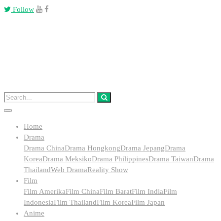
Follow
Home
Drama
Drama China
Drama Hongkong
Drama Jepang
Drama
Korea
Drama Meksiko
Drama Philippines
Drama Taiwan
Drama
Thailand
Web Drama
Reality Show
Film
Film Amerika
Film China
Film Barat
Film India
Film
Indonesia
Film Thailand
Film Korea
Film Japan
Anime