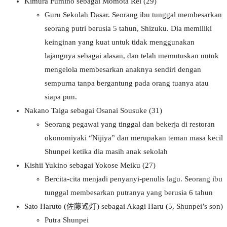
Kimura Fumino sebagai Momota Rei (29)
Guru Sekolah Dasar. Seorang ibu tunggal membesarkan
seorang putri berusia 5 tahun, Shizuku. Dia memiliki
keinginan yang kuat untuk tidak menggunakan
lajangnya sebagai alasan, dan telah memutuskan untuk
mengelola membesarkan anaknya sendiri dengan
sempurna tanpa bergantung pada orang tuanya atau
siapa pun.
Nakano Taiga sebagai Osanai Sousuke (31)
Seorang pegawai yang tinggal dan bekerja di restoran
okonomiyaki “Nijiya” dan merupakan teman masa kecil
Shunpei ketika dia masih anak sekolah
Kishii Yukino sebagai Yokose Meiku (27)
Bercita-cita menjadi penyanyi-penulis lagu. Seorang ibu
tunggal membesarkan putranya yang berusia 6 tahun
Sato Haruto (佐藤遙灯) sebagai Akagi Haru (5, Shunpei’s son)
Putra Shunpei