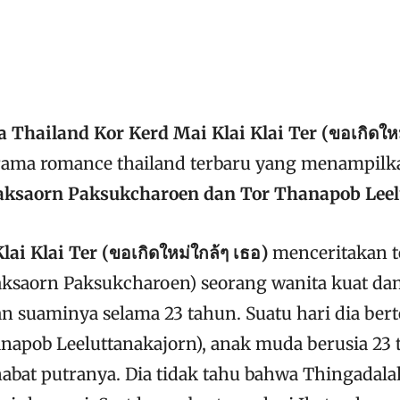
 Thailand Kor Kerd Mai Klai Klai Ter (ขอเกิดใหม
drama romance thailand terbaru yang menampil
aksaorn Paksukcharoen dan Tor Thanapob Leel
ai Klai Ter (ขอเกิดใหม่ใกล้ๆ เธอ)
menceritakan t
aksaorn Paksukcharoen) seorang wanita kuat dan
n suaminya selama 23 tahun. Suatu hari dia be
napob Leeluttanakajorn), anak muda berusia 23
abat putranya. Dia tidak tahu bahwa Thingadal