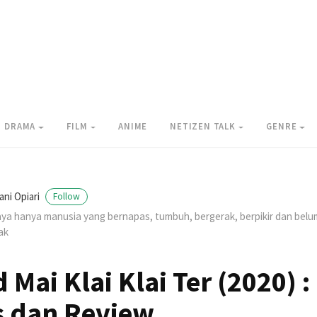
DRAMA
FILM
ANIME
NETIZEN TALK
GENRE
ani Opiari
Follow
ya hanya manusia yang bernapas, tumbuh, bergerak, berpikir dan be
ak
 Mai Klai Klai Ter (2020) :
s dan Review