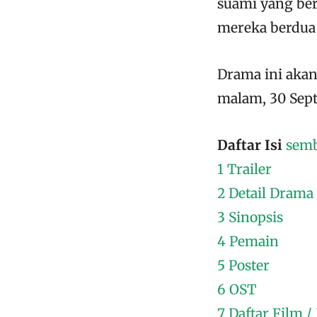
suami yang ber
mereka berdua 
Drama ini akan
malam, 30 Sept
Daftar Isi
sem
1
Trailer
2
Detail Drama
3
Sinopsis
4
Pemain
5
Poster
6
OST
7
Daftar Film 