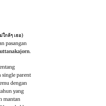
่ใกล้ๆ เธอ)
kan pasangan
uttanakajorn
.
entang
 single parent
rtemu dengan
 tahun yang
ah mantan