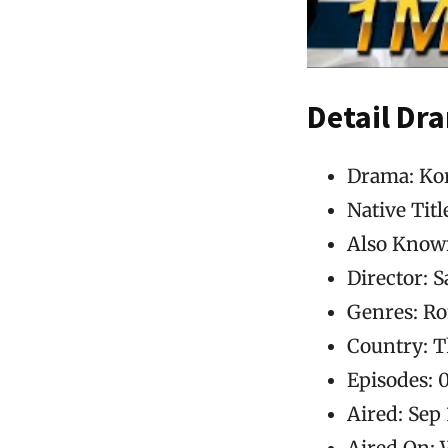
Detail Dr
Drama: Kor
Native Titl
Also Known
Director: 
Genres: R
Country: T
Episodes: 
Aired: Sep
Aired On: