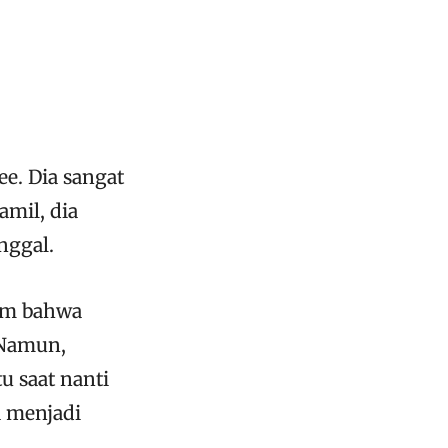
ee. Dia sangat
mil, dia
nggal.
am bahwa
 Namun,
u saat nanti
a menjadi