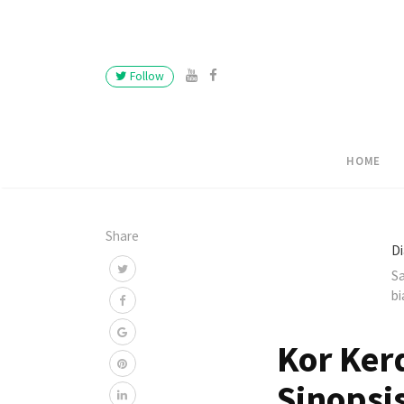
Follow
HOME
Share
Di
Sa
bi
Kor Kerd
Sinopsi