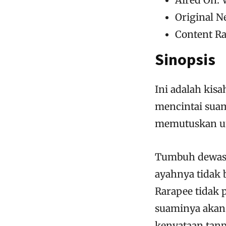
Original 
Content Ra
Sinopsis
Ini adalah kis
mencintai suam
memutuskan unt
Tumbuh dewasa
ayahnya tidak
Rarapee tidak 
suaminya akan 
kenyataan tanp