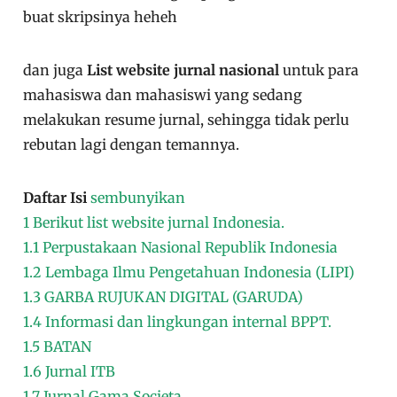
buat skripsinya heheh
dan juga
List website jurnal nasional
untuk para
mahasiswa dan mahasiswi yang sedang
melakukan resume jurnal, sehingga tidak perlu
rebutan lagi dengan temannya.
Daftar Isi
sembunyikan
1
Berikut list website jurnal Indonesia.
1.1
Perpustakaan Nasional Republik Indonesia
1.2
Lembaga Ilmu Pengetahuan Indonesia (LIPI)
1.3
GARBA RUJUKAN DIGITAL (GARUDA)
1.4
Informasi dan lingkungan internal BPPT.
1.5
BATAN
1.6
Jurnal ITB
1.7
Jurnal Gama Societa