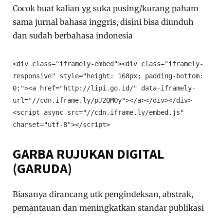
Cocok buat kalian yg suka pusing/kurang paham
sama jurnal bahasa inggris, disini bisa diunduh
dan sudah berbahasa indonesia
<div class="iframely-embed"><div class="iframely-
responsive" style="height: 168px; padding-bottom: 
0;"><a href="http://lipi.go.id/" data-iframely-
url="//cdn.iframe.ly/pJ2QMOy"></a></div></div>
<script async src="//cdn.iframe.ly/embed.js" 
charset="utf-8"></script>
GARBA RUJUKAN DIGITAL
(GARUDA)
Biasanya dirancang utk pengindeksan, abstrak,
pemantauan dan meningkatkan standar publikasi