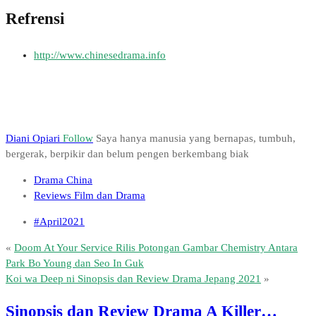
Refrensi
http://www.chinesedrama.info
Diani Opiari
Follow
Saya hanya manusia yang bernapas, tumbuh,
bergerak, berpikir dan belum pengen berkembang biak
Drama China
Reviews Film dan Drama
#April2021
«
Doom At Your Service Rilis Potongan Gambar Chemistry Antara
Park Bo Young dan Seo In Guk
Koi wa Deep ni Sinopsis dan Review Drama Jepang 2021
»
Sinopsis dan Review Drama A Killer…