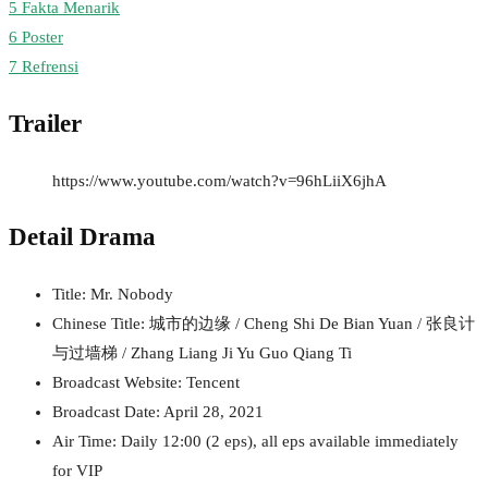
5
Fakta Menarik
6
Poster
7
Refrensi
Trailer
https://www.youtube.com/watch?v=96hLiiX6jhA
Detail Drama
Title: Mr. Nobody
Chinese Title: 城市的边缘 / Cheng Shi De Bian Yuan / 张良计
与过墙梯 / Zhang Liang Ji Yu Guo Qiang Ti
Broadcast Website: Tencent
Broadcast Date: April 28, 2021
Air Time: Daily 12:00 (2 eps), all eps available immediately
for VIP