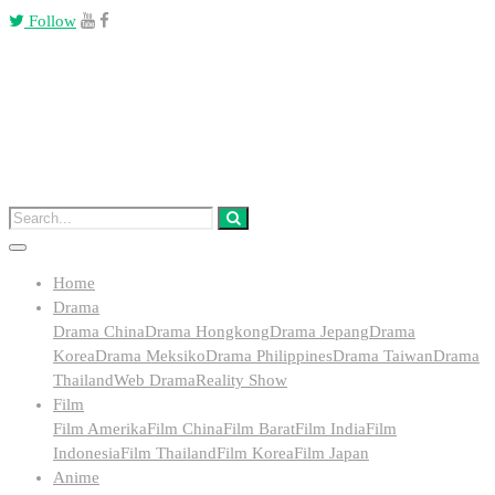
Follow
Home
Drama
Drama China
Drama Hongkong
Drama Jepang
Drama
Korea
Drama Meksiko
Drama Philippines
Drama Taiwan
Drama
Thailand
Web Drama
Reality Show
Film
Film Amerika
Film China
Film Barat
Film India
Film
Indonesia
Film Thailand
Film Korea
Film Japan
Anime