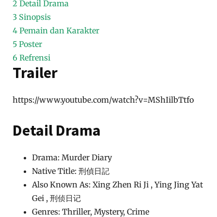
2
Detail Drama
3
Sinopsis
4
Pemain dan Karakter
5
Poster
6
Refrensi
Trailer
https://www.youtube.com/watch?v=MShIilbTtfo
Detail Drama
Drama: Murder Diary
Native Title: 刑偵日記
Also Known As: Xing Zhen Ri Ji , Ying Jing Yat
Gei , 刑侦日记
Genres: Thriller, Mystery, Crime