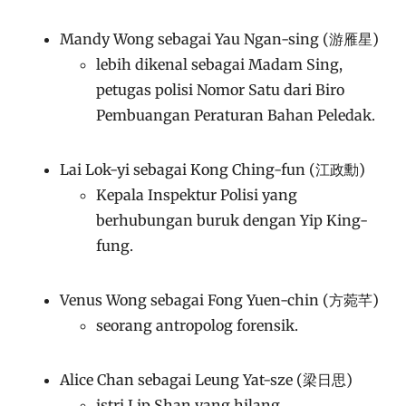
Mandy Wong sebagai Yau Ngan-sing (游雁星)
lebih dikenal sebagai Madam Sing,
petugas polisi Nomor Satu dari Biro
Pembuangan Peraturan Bahan Peledak.
Lai Lok-yi sebagai Kong Ching-fun (江政勳)
Kepala Inspektur Polisi yang
berhubungan buruk dengan Yip King-
fung.
Venus Wong sebagai Fong Yuen-chin (方菀芊)
seorang antropolog forensik.
Alice Chan sebagai Leung Yat-sze (梁日思)
istri Lip Shan yang hilang.