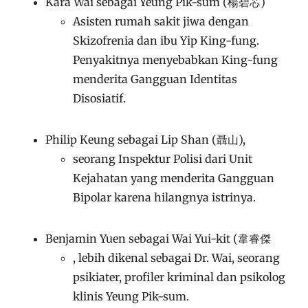
Kara Wai sebagai Yeung Pik-sum (楊碧芯)
Asisten rumah sakit jiwa dengan
Skizofrenia dan ibu Yip King-fung.
Penyakitnya menyebabkan King-fung
menderita Gangguan Identitas
Disosiatif.
Philip Keung sebagai Lip Shan (聶山),
seorang Inspektur Polisi dari Unit
Kejahatan yang menderita Gangguan
Bipolar karena hilangnya istrinya.
Benjamin Yuen sebagai Wai Yui-kit (韋睿傑
, lebih dikenal sebagai Dr. Wai, seorang
psikiater, profiler kriminal dan psikolog
klinis Yeung Pik-sum.