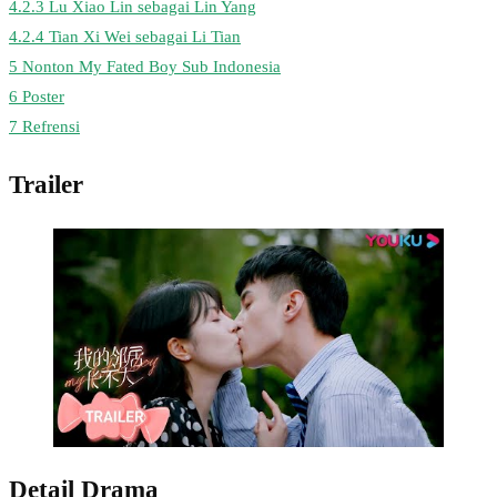
4.2.3
Lu Xiao Lin sebagai Lin Yang
4.2.4
Tian Xi Wei sebagai Li Tian
5
Nonton My Fated Boy Sub Indonesia
6
Poster
7
Refrensi
Trailer
Detail Drama