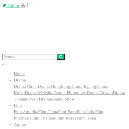
Follow
Home
Drama
Drama China
Drama Hongkong
Drama Jepang
Drama
Korea
Drama Meksiko
Drama Philippines
Drama Taiwan
Drama
Thailand
Web Drama
Reality Show
Film
Film Amerika
Film China
Film Barat
Film India
Film
Indonesia
Film Thailand
Film Korea
Film Japan
Anime