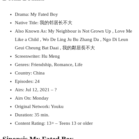
Drama: My Fated Boy
Native Title: 我的邻居长不大
Also Known As: My Neighbour is Not Grown Up , Love Me
Like a Child , Wo De Ling Ju Bu Zhang Da , Ngo Di Leun
Geui Cheung Bat Daai , 我的鄰居長不大
Screenwriter: Hu Meng
Genres: Friendship, Romance, Life
Country: China
Episodes: 24
Airs: Jul 12, 2021 – ?
Airs On: Monday
Original Network: Youku
Duration: 35 min.
Content Rating: 13+ – Teens 13 or older