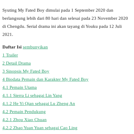
Syuting My Fated Boy dimulai pada 1 September 2020 dan
berlangsung lebih dari 80 hari dan selesai pada 23 November 2020
di Chengdu. Serial drama ini akan tayang di Youku pada 12 Juli
2021.
Daftar Isi
sembunyikan
1
Trailer
2
Detail Drama
3
Sinopsis My Fated Boy
4
Biodata Pemain dan Karakter My Fated Boy
4.1
Pemain Utama
4.1.1
Sierra Li sebagai Lin Yang
4.1.2
He Yi Qian sebagai Lu Zheng An
4.2
Pemain Pendukung
4.2.1
Zhou Xiao Chuan
4.2.2
Zhao Yuan Yuan sebagai Cao Ling