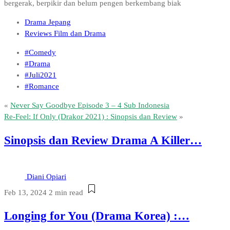
bergerak, berpikir dan belum pengen berkembang biak
Drama Jepang
Reviews Film dan Drama
#Comedy
#Drama
#Juli2021
#Romance
«
Never Say Goodbye Episode 3 – 4 Sub Indonesia
Re-Feel: If Only (Drakor 2021) : Sinopsis dan Review
»
Sinopsis dan Review Drama A Killer…
Diani Opiari
Feb 13, 2024
2 min read
Longing for You (Drama Korea) :…