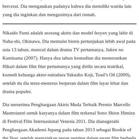
bercerai. Dia mengatakan padanya bahwa dia memiliki wanita lain
yang dia inginkan dan mengusirnya dari rumah.
Nikaido Fumi adalah seorang aktris dan model fesyen yang lahir di
Naha-shi, Okinawa. Dia memulai bisnis pertunjukan lebih awal pada
usia 13 tahun, muncul dalam drama TV pertamanya, Juken no
Kamisama (2007). Hanya dua tahun kemudian dia memerankan
Hikari dalam film fitur pertamanya yang dirilis secara teatrikal,
komedi keluarga aktor-sutradara Yakusho Koji, Toad’s Oil (2009),
setelah itu dia terus-menerus berperan dalam film layar lebar dan
drama populer.
Dia menerima Penghargaan Aktris Muda Terbaik Premio Marcello
Mastroianni untuk karyanya dalam film terkenal Sono Shion Himizu
di Festival Film Internasional Venesia 2011. Dia dianugerahi
Penghargaan Akademi Jepang pada tahun 2013 sebagai Rookie of
the Year, setelah memainkan peran penting dalam enam film berbeda