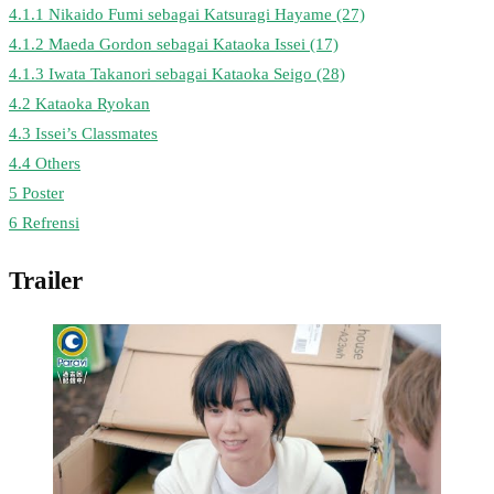
4.1.1
Nikaido Fumi sebagai Katsuragi Hayame (27)
4.1.2
Maeda Gordon sebagai Kataoka Issei (17)
4.1.3
Iwata Takanori sebagai Kataoka Seigo (28)
4.2
Kataoka Ryokan
4.3
Issei’s Classmates
4.4
Others
5
Poster
6
Refrensi
Trailer