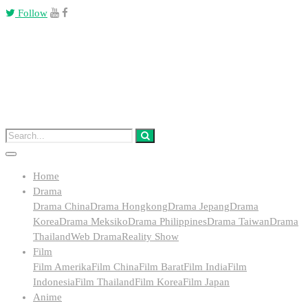
Follow
Home
Drama
Drama China
Drama Hongkong
Drama Jepang
Drama
Korea
Drama Meksiko
Drama Philippines
Drama Taiwan
Drama
Thailand
Web Drama
Reality Show
Film
Film Amerika
Film China
Film Barat
Film India
Film
Indonesia
Film Thailand
Film Korea
Film Japan
Anime