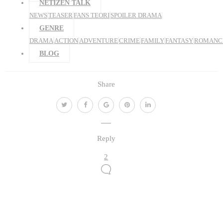
NETIZEN TALK
NEWS
TEASER
FANS TEORI
SPOILER DRAMA
GENRE
DRAMA
ACTION
ADVENTURE
CRIME
FAMILY
FANTASY
ROMANC
BLOG
Share
Reply
2