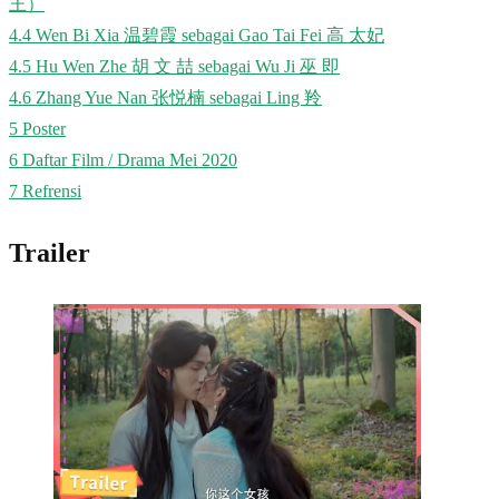
王）
4.4
Wen Bi Xia 温碧霞 sebagai Gao Tai Fei 高 太妃
4.5
Hu Wen Zhe 胡 文 喆 sebagai Wu Ji 巫 即
4.6
Zhang Yue Nan 张悦楠 sebagai Ling 羚
5
Poster
6
Daftar Film / Drama Mei 2020
7
Refrensi
Trailer