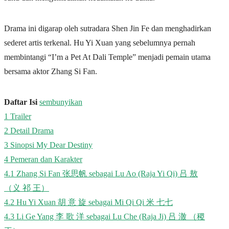
Drama ini digarap oleh sutradara Shen Jin Fe dan menghadirkan
sederet artis terkenal. Hu Yi Xuan yang sebelumnya pernah
membintangi “I’m a Pet At Dali Temple” menjadi pemain utama
bersama aktor Zhang Si Fan.
Daftar Isi
sembunyikan
1
Trailer
2
Detail Drama
3
Sinopsi My Dear Destiny
4
Pemeran dan Karakter
4.1
Zhang Si Fan 张思帆 sebagai Lu Ao (Raja Yi Qi) 吕 敖
（义 祁 王）
4.2
Hu Yi Xuan 胡 意 旋 sebagai Mi Qi Qi 米 七七
4.3
Li Ge Yang 李 歌 洋 sebagai Lu Che (Raja Ji) 吕 澈 （稷