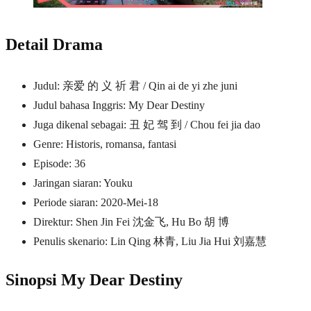
Detail Drama
Judul: 亲爱 的 义 祈 君 / Qin ai de yi zhe juni
Judul bahasa Inggris: My Dear Destiny
Juga dikenal sebagai: 丑 妃 驾 到 / Chou fei jia dao
Genre: Historis, romansa, fantasi
Episode: 36
Jaringan siaran: Youku
Periode siaran: 2020-Mei-18
Direktur: Shen Jin Fei 沈金飞, Hu Bo 胡 博
Penulis skenario: Lin Qing 林青, Liu Jia Hui 刘嘉慧
Sinopsi My Dear Destiny