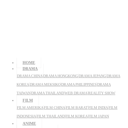
HOME
DRAMA
DRAMA CHINA
DRAMA HONGKONG
DRAMA JEPANG
DRAMA
KOREA
DRAMA MEKSIKO
DRAMA PHILIPPINES
DRAMA
TAIWAN
DRAMA THAILAND
WEB DRAMA
REALITY SHOW
FILM
FILM AMERIKA
FILM CHINA
FILM BARAT
FILM INDIA
FILM
INDONESIA
FILM THAILAND
FILM KOREA
FILM JAPAN
ANIME