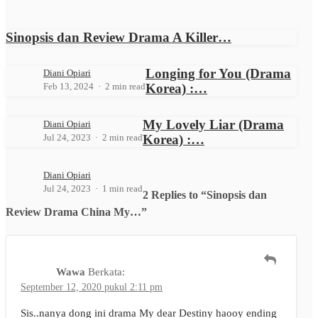
Sinopsis dan Review Drama A Killer…
Longing for You (Drama
Diani Opiari
Feb 13, 2024
2 min read
Korea) :…
My Lovely Liar (Drama
Diani Opiari
Jul 24, 2023
2 min read
Korea) :…
Diani Opiari
Jul 24, 2023
1 min read
2 Replies to “Sinopsis dan
Review Drama China My…”
Wawa
Berkata:
September 12, 2020 pukul 2:11 pm
Sis..nanya dong ini drama My dear Destiny haooy ending