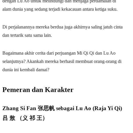
dengan Lu Ao untuk melindungi dan menjaga perdamaian di
alam dunia yang sedang terjadi kekacauan antara ketiga suku.
Di perjalanannya mereka berdua juga akhirnya saling jatuh cinta
dan tertarik satu sama lain.
Bagaimana akhir cerita dari perjuangan Mi Qi Qi dan Lu Ao
selanjutnya? Akankah mereka berhasil membuat orang-orang di
dunia ini kembali damai?
Pemeran dan Karakter
Zhang Si Fan 张思帆 sebagai Lu Ao (Raja Yi Qi)
吕 敖 （义 祁 王）