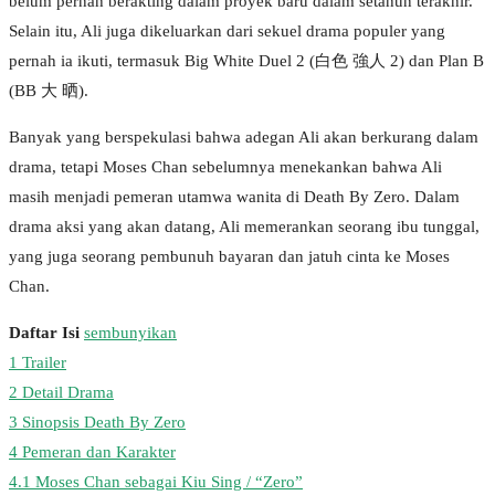
belum pernah berakting dalam proyek baru dalam setahun terakhir.
Selain itu, Ali juga dikeluarkan dari sekuel drama populer yang
pernah ia ikuti, termasuk Big White Duel 2 (白色 強人 2) dan Plan B
(BB 大 晒).
Banyak yang berspekulasi bahwa adegan Ali akan berkurang dalam
drama, tetapi Moses Chan sebelumnya menekankan bahwa Ali
masih menjadi pemeran utamwa wanita di Death By Zero. Dalam
drama aksi yang akan datang, Ali memerankan seorang ibu tunggal,
yang juga seorang pembunuh bayaran dan jatuh cinta ke Moses
Chan.
Daftar Isi
sembunyikan
1
Trailer
2
Detail Drama
3
Sinopsis Death By Zero
4
Pemeran dan Karakter
4.1
Moses Chan sebagai Kiu Sing / “Zero”