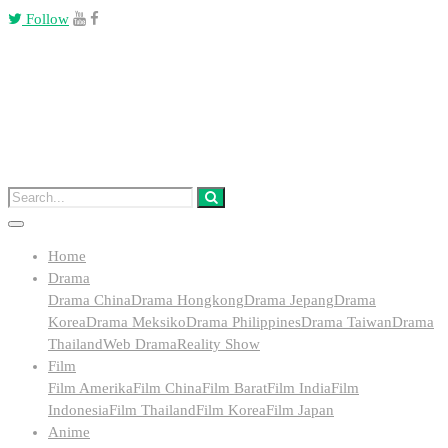
Follow
Home
Drama
Drama China
Drama Hongkong
Drama Jepang
Drama
Korea
Drama Meksiko
Drama Philippines
Drama Taiwan
Drama
Thailand
Web Drama
Reality Show
Film
Film Amerika
Film China
Film Barat
Film India
Film
Indonesia
Film Thailand
Film Korea
Film Japan
Anime