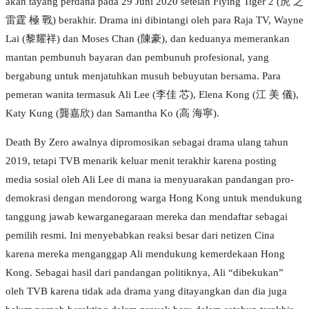
akan tayang perdana pada 29 Juni 2020 setelah Flying Tiger 2 (虎 之
雷霆 極 戰) berakhir. Drama ini dibintangi oleh para Raja TV, Wayne
Lai (黎耀祥) dan Moses Chan (陳豪), dan keduanya memerankan
mantan pembunuh bayaran dan pembunuh profesional, yang
bergabung untuk menjatuhkan musuh bebuyutan bersama. Para
pemeran wanita termasuk Ali Lee (李佳 芯), Elena Kong (江 美 儀),
Katy Kung (龔嘉欣) dan Samantha Ko (高 海寧).
Death By Zero awalnya dipromosikan sebagai drama ulang tahun
2019, tetapi TVB menarik keluar menit terakhir karena posting
media sosial oleh Ali Lee di mana ia menyuarakan pandangan pro-
demokrasi dengan mendorong warga Hong Kong untuk mendukung
tanggung jawab kewarganegaraan mereka dan mendaftar sebagai
pemilih resmi. Ini menyebabkan reaksi besar dari netizen Cina
karena mereka menganggap Ali mendukung kemerdekaan Hong
Kong. Sebagai hasil dari pandangan politiknya, Ali “dibekukan”
oleh TVB karena tidak ada drama yang ditayangkan dan dia juga