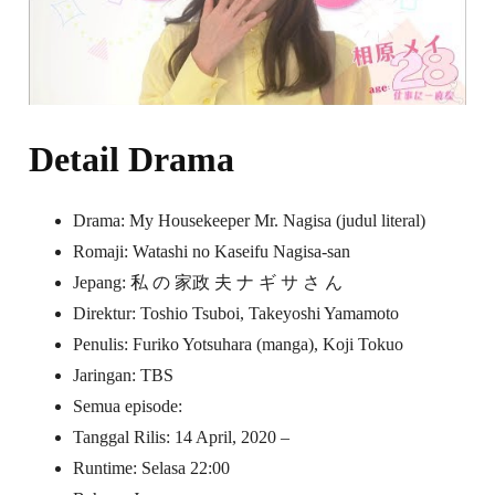
Detail Drama
Drama: My Housekeeper Mr. Nagisa (judul literal)
Romaji: Watashi no Kaseifu Nagisa-san
Jepang: 私 の 家政 夫 ナ ギ サ さ ん
Direktur: Toshio Tsuboi, Takeyoshi Yamamoto
Penulis: Furiko Yotsuhara (manga), Koji Tokuo
Jaringan: TBS
Semua episode:
Tanggal Rilis: 14 April, 2020 –
Runtime: Selasa 22:00