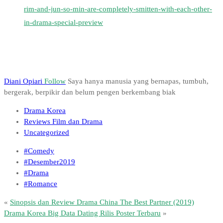
rim-and-jun-so-min-are-completely-smitten-with-each-other-
in-drama-special-preview
Diani Opiari
Follow
Saya hanya manusia yang bernapas, tumbuh,
bergerak, berpikir dan belum pengen berkembang biak
Drama Korea
Reviews Film dan Drama
Uncategorized
#Comedy
#Desember2019
#Drama
#Romance
«
Sinopsis dan Review Drama China The Best Partner (2019)
Drama Korea Big Data Dating Rilis Poster Terbaru
»