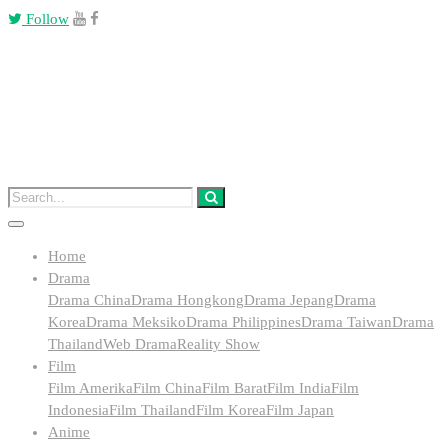
Follow
Home
Drama
Drama China
Drama Hongkong
Drama Jepang
Drama
Korea
Drama Meksiko
Drama Philippines
Drama Taiwan
Drama
Thailand
Web Drama
Reality Show
Film
Film Amerika
Film China
Film Barat
Film India
Film
Indonesia
Film Thailand
Film Korea
Film Japan
Anime