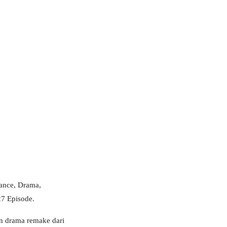
mance, Drama,
27 Episode.
n drama remake dari