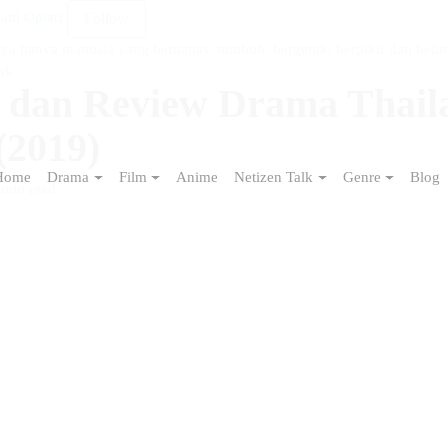
ani Opiari
Follow
ya hanya manusia yang bernapas, tumbuh, bergerak, berpikir dan be
ak
s dan Review Drama Thai
 (2019)
Home
Drama
Film
Anime
Netizen Talk
Genre
Blog
 min read