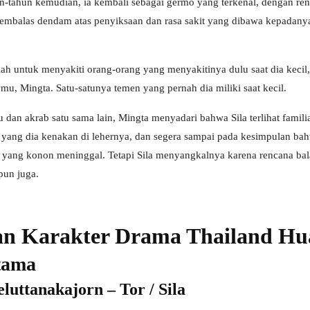
un-tahun kemudian, ia kembali sebagai germo yang terkenal, dengan r
mbalas dendam atas penyiksaan dan rasa sakit yang dibawa kepadanya 
ah untuk menyakiti orang-orang yang menyakitinya dulu saat dia kecil, t
u, Mingta. Satu-satunya temen yang pernah dia miliki saat kecil.
 dan akrab satu sama lain, Mingta menyadari bahwa Sila terlihat famil
yang dia kenakan di lehernya, dan segera sampai pada kesimpulan bah
a yang konon meninggal. Tetapi Sila menyangkalnya karena rencana ba
pun juga.
n Karakter Drama Thailand Hua
tama
uttanakajorn – Tor / Sila