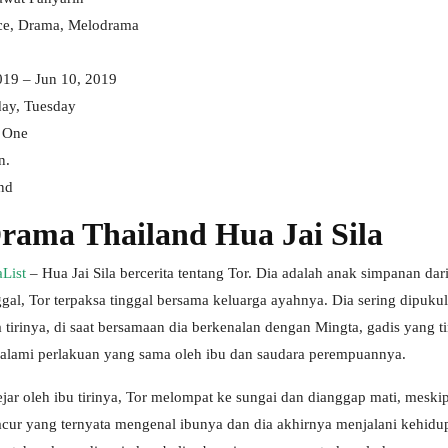
ce, Drama, Melodrama
019 – Jun 10, 2019
ay, Tuesday
 One
n.
nd
Drama Thailand Hua Jai Sila
List
– Hua Jai Sila bercerita tentang Tor. Dia adalah anak simpanan dari
gal, Tor terpaksa tinggal bersama keluarga ayahnya. Dia sering dipukul
a tirinya, di saat bersamaan dia berkenalan dengan Mingta, gadis yang t
lami perlakuan yang sama oleh ibu dan saudara perempuannya.
jar oleh ibu tirinya, Tor melompat ke sungai dan dianggap mati, meskip
acur yang ternyata mengenal ibunya dan dia akhirnya menjalani kehid