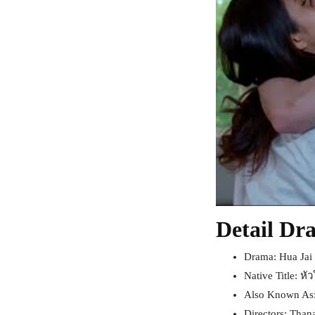
Detail Dr
Drama: Hua Jai 
Native Title: หั
Also Known As:
Directors: Than