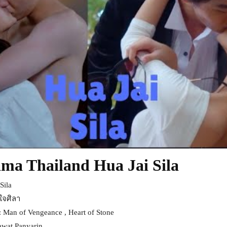
ama Thailand Hua Jai Sila
Sila
วใจศิลา
 Man of Vengeance , Heart of Stone
awat Panyarin