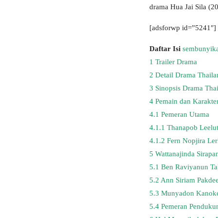
drama Hua Jai Sila (2
[adsforwp id=”5241″]
Daftar Isi
sembunyik
1
Trailer Drama
2
Detail Drama Thaila
3
Sinopsis Drama Thai
4
Pemain dan Karakter
4.1
Pemeran Utama
4.1.1
Thanapob Leelutt
4.1.2
Fern Nopjira Le
5
Wattanajinda Sirapa
5.1
Ben Raviyanun T
5.2
Ann Siriam Pakdee
5.3
Munyadon Kanokch
5.4
Pemeran Penduku