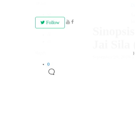
Share
Di
Sa
bi
Follow
Sinopsi
Jai Sila
Reply
September 29, 2019
5
0