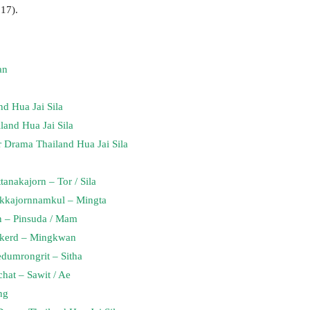
017).
an
nd Hua Jai Sila
land Hua Jai Sila
 Drama Thailand Hua Jai Sila
anakajorn – Tor / Sila
rkkajornnamkul – Mingta
n – Pinsuda / Mam
akerd – Mingkwan
dumrongrit – Sitha
at – Sawit / Ae
ng