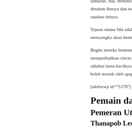
samaran, Sila. Bertah
dendam ibunya dan me
saudara tirinya.
Tujuan utama Sila adal
menyangka akan bertem
Begitu mereka bertemu
memperhatikan cincin 
sahabat masa kecilny
boleh terusik oleh apa
[adsforwp id=”5378″]
Pemain da
Pemeran U
Thanapob Leel