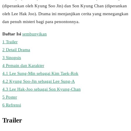
(diperankan oleh Kyung Soo Jin) dan Son Kyung Chan (diperankan
oleh Lee Hak Joo). Drama ini menjanjikan cerita yang menegangkan
dan penuh misteri bagi para penontonnya.
Daftar Isi
sembunyikan
1
Trailer
2
Detail Drama
3
Sinopsis
4
Pemain dan Karakter
4.1
Lee Sung-Min sebagai Kim Taek-Rok
4.2
Kyung Soo-Jin sebagai Lee Sung-A
4.3
Lee Hak-Joo sebagai Son Kyung-Chan
5
Poster
6
Refrensi
Trailer