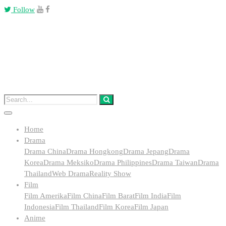
Follow
Home
Drama
Drama China
Drama Hongkong
Drama Jepang
Drama
Korea
Drama Meksiko
Drama Philippines
Drama Taiwan
Drama
Thailand
Web Drama
Reality Show
Film
Film Amerika
Film China
Film Barat
Film India
Film
Indonesia
Film Thailand
Film Korea
Film Japan
Anime