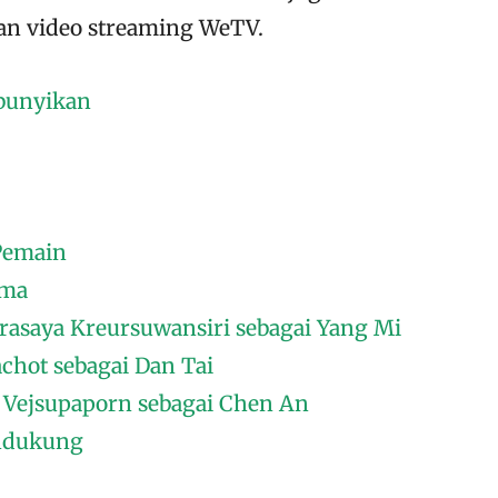
nan video streaming WeTV.
bunyikan
Pemain
ama
arasaya Kreursuwansiri sebagai Yang Mi
achot sebagai Dan Tai
t Vejsupaporn sebagai Chen An
ndukung