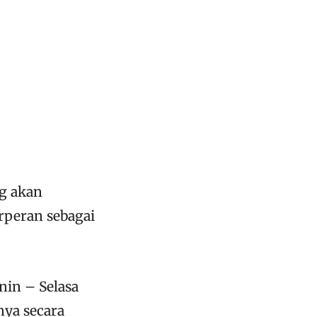
ng akan
erperan sebagai
nin – Selasa
nya secara