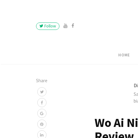
Follow
HOME
Share
Di
Sa
bi
Wo Ai Ni
Review