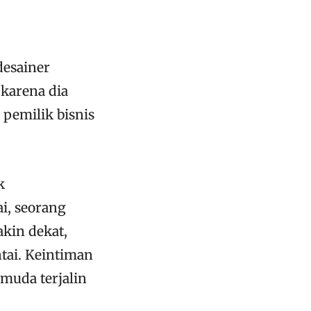
desainer
 karena dia
 pemilik bisnis
k
i, seorang
kin dekat,
tai. Keintiman
 muda terjalin