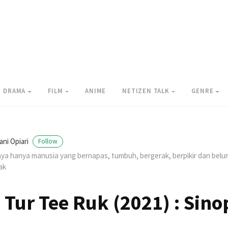
DRAMA
FILM
ANIME
NETIZEN TALK
GENRE
ani Opiari
Follow
ya hanya manusia yang bernapas, tumbuh, bergerak, berpikir dan be
ak
 Tur Tee Ruk (2021) : Sino