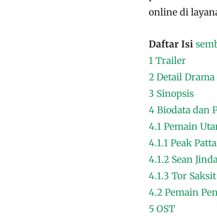
online di laya
Daftar Isi
sem
1
Trailer
2
Detail Drama
3
Sinopsis
4
Biodata dan 
4.1
Pemain Ut
4.1.1
Peak Patt
4.1.2
Sean Jind
4.1.3
Tor Saksi
4.2
Pemain Pe
5
OST