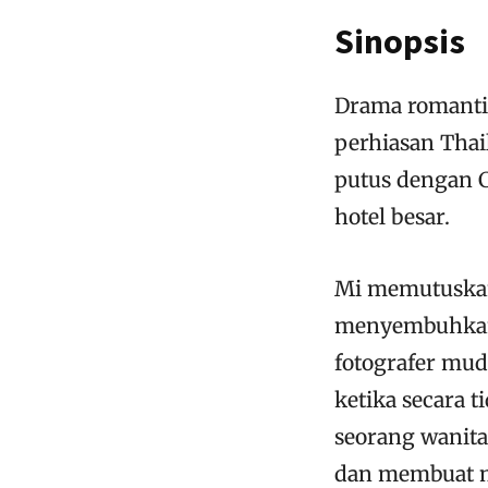
Sinopsis
Drama romantis
perhiasan Thai
putus dengan C
hotel besar.
Mi memutuskan
menyembuhkan l
fotografer mu
ketika secara 
seorang wanita
dan membuat m