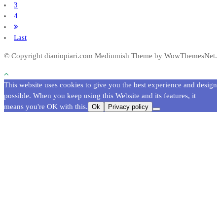
3
4
Last
© Copyright dianiopiari.com
Mediumish Theme by WowThemesNet.
This website uses cookies to give you the best experience and design
possible. When you keep using this Website and its features, it
means you're OK with this.
Ok
Privacy policy