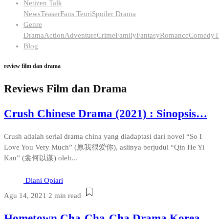
Netizen Talk
News
Teaser
Fans Teori
Spoiler Drama
Genre
Drama
Action
Adventure
Crime
Family
Fantasy
Romance
Comedy
T
Blog
review film dan drama
Reviews Film dan Drama
Crush Chinese Drama (2021) : Sinopsis…
Crush adalah serial drama china yang diadaptasi dari novel “So I
Love You Very Much” (原我很爱你), aslinya berjudul “Qin He Yi
Kan” (衾何以谋) oleh...
Diani Opiari
Agu 14, 2021
2 min read
Hometown Cha-Cha-Cha Drama Korea