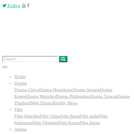
Follow
Home
Drama
Drama China
Drama Hongkong
Drama Jepang
Drama
Korea
Drama Meksiko
Drama Philippines
Drama Taiwan
Drama
Thailand
Web Drama
Reality Show
Film
Film Amerika
Film China
Film Barat
Film India
Film
Indonesia
Film Thailand
Film Korea
Film Japan
Anime