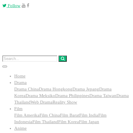
Follow
Home
Drama
Drama China
Drama Hongkong
Drama Jepang
Drama
Korea
Drama Meksiko
Drama Philippines
Drama Taiwan
Drama
Thailand
Web Drama
Reality Show
Film
Film Amerika
Film China
Film Barat
Film India
Film
Indonesia
Film Thailand
Film Korea
Film Japan
Anime