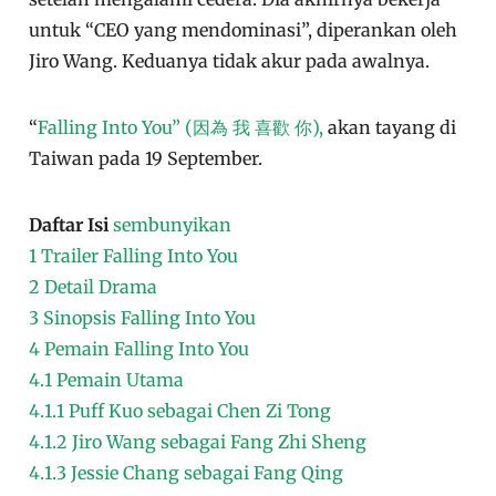
untuk “CEO yang mendominasi”, diperankan oleh
Jiro Wang. Keduanya tidak akur pada awalnya.
“
Falling Into You” (因為 我 喜歡 你),
akan tayang di
Taiwan pada 19 September.
Daftar Isi
sembunyikan
1
Trailer Falling Into You
2
Detail Drama
3
Sinopsis Falling Into You
4
Pemain Falling Into You
4.1
Pemain Utama
4.1.1
Puff Kuo sebagai Chen Zi Tong
4.1.2
Jiro Wang sebagai Fang Zhi Sheng
4.1.3
Jessie Chang sebagai Fang Qing