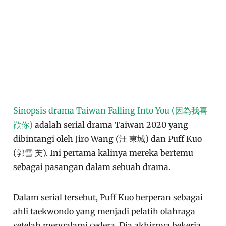
Sinopsis drama Taiwan Falling Into You (因為我喜
歡你)
adalah serial drama Taiwan 2020 yang
dibintangi oleh Jiro Wang (汪 東城) dan Puff Kuo
(郭雪 芙). Ini pertama kalinya mereka bertemu
sebagai pasangan dalam sebuah drama.
Dalam serial tersebut, Puff Kuo berperan sebagai
ahli taekwondo yang menjadi pelatih olahraga
setelah mengalami cedera. Dia akhirnya bekerja