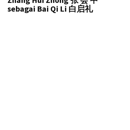
sebagai Bai Qi Li 白启礼