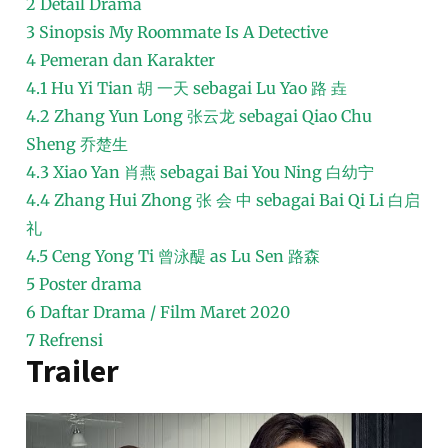
2
Detail Drama
3
Sinopsis My Roommate Is A Detective
4
Pemeran dan Karakter
4.1
Hu Yi Tian 胡 一天 sebagai Lu Yao 路 垚
4.2
Zhang Yun Long 张云龙 sebagai Qiao Chu
Sheng 乔楚生
4.3
Xiao Yan 肖燕 sebagai Bai You Ning 白幼宁
4.4
Zhang Hui Zhong 张 会 中 sebagai Bai Qi Li 白启
礼
4.5
Ceng Yong Ti 曾泳醍 as Lu Sen 路森
5
Poster drama
6
Daftar Drama / Film Maret 2020
7
Refrensi
Trailer